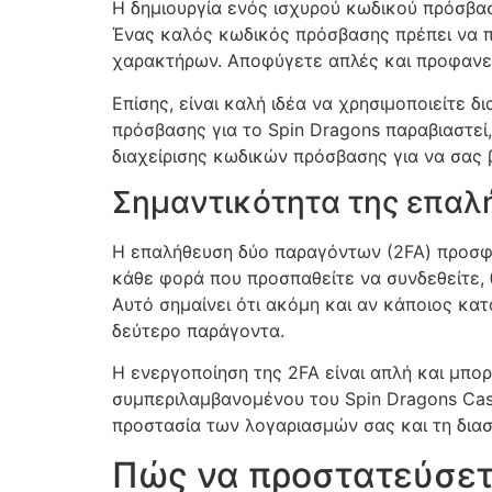
Η δημιουργία ενός ισχυρού κωδικού πρόσβασ
Ένας καλός κωδικός πρόσβασης πρέπει να π
χαρακτήρων. Αποφύγετε απλές και προφανεί
Επίσης, είναι καλή ιδέα να χρησιμοποιείτε 
πρόσβασης για το Spin Dragons παραβιαστεί
διαχείρισης κωδικών πρόσβασης για να σας 
Σημαντικότητα της επαλ
Η επαλήθευση δύο παραγόντων (2FA) προσφέ
κάθε φορά που προσπαθείτε να συνδεθείτε, 
Αυτό σημαίνει ότι ακόμη και αν κάποιος κα
δεύτερο παράγοντα.
Η ενεργοποίηση της 2FA είναι απλή και μπο
συμπεριλαμβανομένου του Spin Dragons Casi
προστασία των λογαριασμών σας και τη δι
Πώς να προστατεύσετ