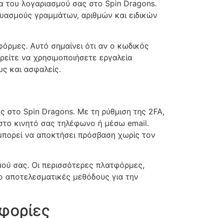
α του λογαριασμού σας στο Spin Dragons.
υασμούς γραμμάτων, αριθμών και ειδικών
φόρμες. Αυτό σημαίνει ότι αν ο κωδικός
ρείτε να χρησιμοποιήσετε εργαλεία
ς και ασφαλείς.
 στο Spin Dragons. Με τη ρύθμιση της 2FA,
στο κινητό σας τηλέφωνο ή μέσω email.
 μπορεί να αποκτήσει πρόσβαση χωρίς τον
μού σας. Οι περισσότερες πλατφόρμες,
ιο αποτελεσματικές μεθόδους για την
φορίες