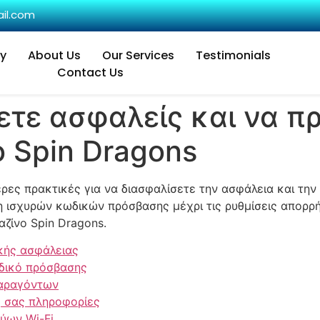
ail.com
ry
About Us
Our Services
Testimonials
Contact Us
ετε ασφαλείς και να π
 Spin Dragons
ερες πρακτικές για να διασφαλίσετε την ασφάλεια και τ
η ισχυρών κωδικών πρόσβασης μέχρι τις ρυθμίσεις απορρ
αζίνο Spin Dragons.
κής ασφάλειας
δικό πρόσβασης
παραγόντων
ς σας πληροφορίες
ύων Wi-Fi