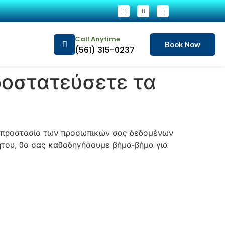
Call Anytime
Book Now
(561) 315-0237
ροστατεύσετε τα
ην προστασία των προσωπικών σας δεδομένων
ήτου, θα σας καθοδηγήσουμε βήμα-βήμα για