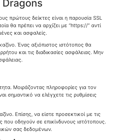
n Dragons
υς πρώτους δείκτες είναι η παρουσία SSL
α θα πρέπει να αρχίζει με “https://” αντί
ημένες και ασφαλείς.
 καζίνο. Ένας αξιόπιστος ιστότοπος θα
ρρήτου και τις διαδικασίες ασφάλειας. Μην
σφάλειας.
ότητα. Μοιράζοντας πληροφορίες για τον
ναι σημαντικό να ελέγχετε τις ρυθμίσεις
ίνο. Επίσης, να είστε προσεκτικοί με τις
υς που οδηγούν σε επικίνδυνους ιστότοπους.
ωπικών σας δεδομένων.