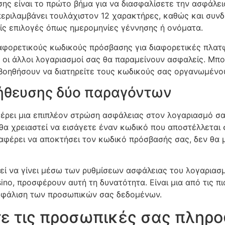
ης είναι το πρώτο βήμα για να διασφαλίσετε την ασφάλει
εριλαμβάνει τουλάχιστον 12 χαρακτήρες, καθώς και συνδ
ς επιλογές όπως ημερομηνίες γέννησης ή ονόματα.
διαφορετικούς κωδικούς πρόσβασης για διαφορετικές πλατ
, οι άλλοι λογαριασμοί σας θα παραμείνουν ασφαλείς. Μπο
βοηθήσουν να διατηρείτε τους κωδικούς σας οργανωμένου
ήθευσης δύο παραγόντων
ρει μια επιπλέον στρώση ασφάλειας στον λογαριασμό σας
θα χρειαστεί να εισάγετε έναν κωδικό που αποστέλλεται 
ταφέρει να αποκτήσει τον κωδικό πρόσβασής σας, δεν θα
ρεί να γίνει μέσω των ρυθμίσεων ασφάλειας του λογαριασ
no, προσφέρουν αυτή τη δυνατότητα. Είναι μια από τις π
ασφάλιση των προσωπικών σας δεδομένων.
ε τις προσωπικές σας πληρο