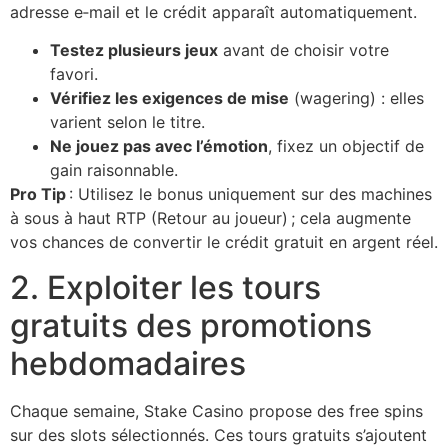
adresse e‑mail et le crédit apparaît automatiquement.
Testez plusieurs jeux
avant de choisir votre
favori.
Vérifiez les exigences de mise
(wagering) : elles
varient selon le titre.
Ne jouez pas avec l’émotion
, fixez un objectif de
gain raisonnable.
Pro Tip
: Utilisez le bonus uniquement sur des machines
à sous à haut RTP (Retour au joueur) ; cela augmente
vos chances de convertir le crédit gratuit en argent réel.
2. Exploiter les tours
gratuits des promotions
hebdomadaires
Chaque semaine, Stake Casino propose des free spins
sur des slots sélectionnés. Ces tours gratuits s’ajoutent