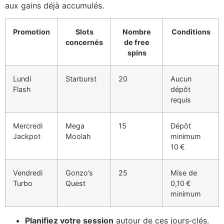
aux gains déjà accumulés.
Promotion
Slots
Nombre
Conditions
concernés
de free
spins
Lundi
Starburst
20
Aucun
Flash
dépôt
requis
Mercredi
Mega
15
Dépôt
Jackpot
Moolah
minimum
10 €
Vendredi
Gonzo’s
25
Mise de
Turbo
Quest
0,10 €
minimum
Planifiez votre session
autour de ces jours‑clés.