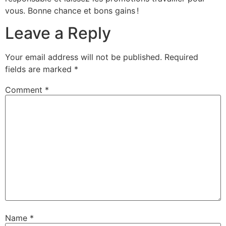
vous. Bonne chance et bons gains !
Leave a Reply
Your email address will not be published.
Required
fields are marked
*
Comment
*
Name
*