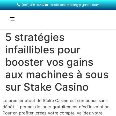
(561) 315-0237
totaltitandetailing@gmail.com
5 stratégies
infaillibles pour
booster vos gains
aux machines à sous
sur Stake Casino
Le premier atout de Stake Casino est son bonus sans
dépôt. Il permet de jouer gratuitement dès l’inscription.
Pour en profiter, créez votre compte, validez votre