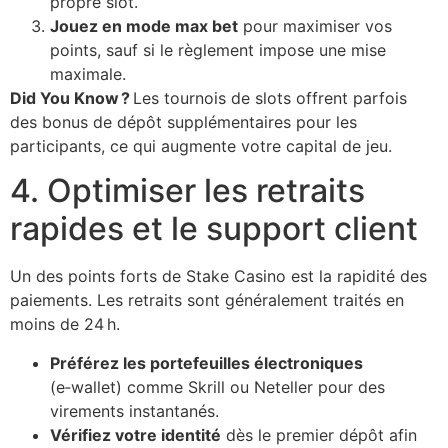
propre slot.
Jouez en mode max bet
pour maximiser vos
points, sauf si le règlement impose une mise
maximale.
Did You Know ?
Les tournois de slots offrent parfois
des bonus de dépôt supplémentaires pour les
participants, ce qui augmente votre capital de jeu.
4. Optimiser les retraits
rapides et le support client
Un des points forts de Stake Casino est la rapidité des
paiements. Les retraits sont généralement traités en
moins de 24 h.
Préférez les portefeuilles électroniques
(e‑wallet) comme Skrill ou Neteller pour des
virements instantanés.
Vérifiez votre identité
dès le premier dépôt afin