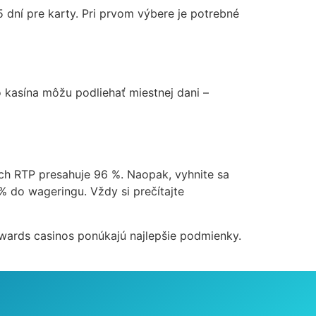
dní pre karty. Pri prvom výbere je potrebné
o kasína môžu podliehať miestnej dani –
ich RTP presahuje 96 %. Naopak, vyhnite sa
% do wageringu. Vždy si prečítajte
rewards casinos ponúkajú najlepšie podmienky.