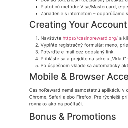
Platobnú metódu: Visa/Mastercard, e‑pe
Zariadenie s internetom – odporúčame s
Creating Your Account
Navštívte
https://casinoreward.org/
a kli
Vyplňte registračný formulár: meno, prie
Potvrďte e‑mail cez odoslaný link.
Prihláste sa a prejdite na sekciu „Vklad
Po úspešnom vklade sa automaticky akti
Mobile & Browser Acc
CasinoReward nemá samostatnú aplikáciu v obc
Chrome, Safari alebo Firefox. Pre rýchlejší 
rovnako ako na počítači.
Bonus & Promotions