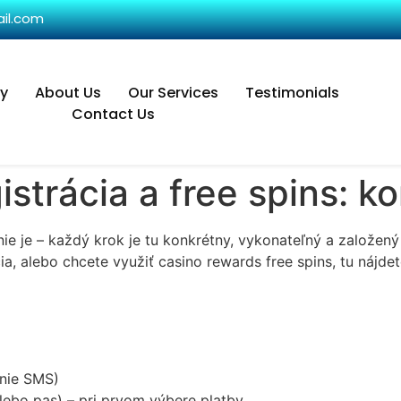
ail.com
ry
About Us
Our Services
Testimonials
Contact Us
strácia a free spins: 
nie je – každý krok je tu konkrétny, vykonateľný a založen
a, alebo chcete využiť casino rewards free spins, tu nájde
enie SMS)
lebo pas) – pri prvom výbere platby