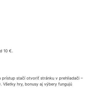
d 10 €.
ístup stačí otvoriť stránku v prehliadači –
. Všetky hry, bonusy aj výbery fungujú