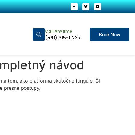
Call Anytime
Book Now
(561) 315-0237
kompletný návod
ý na tom, ako platforma skutočne funguje. Či
te presné postupy.