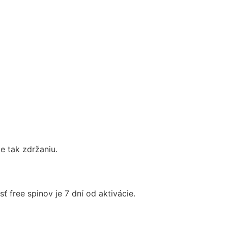
e tak zdržaniu.
ť free spinov je 7 dní od aktivácie.