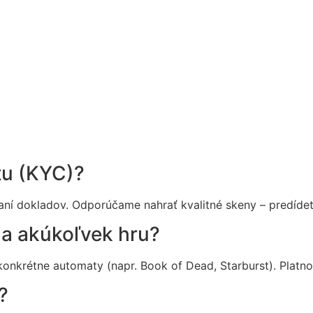
tu (KYC)?
aní dokladov. Odporúčame nahrať kvalitné skeny – predídet
na akúkoľvek hru?
konkrétne automaty (napr. Book of Dead, Starburst). Platnos
?