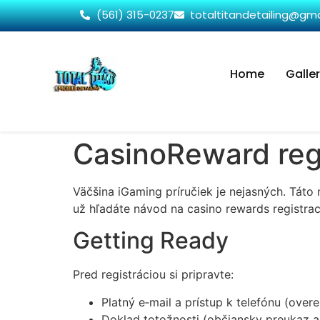
(561) 315-0237
totaltitandetailing@gm
Home
Galle
CasinoReward regi
Väčšina iGaming príručiek je nejasných. Táto 
už hľadáte návod na casino rewards registraci
Getting Ready
Pred registráciou si pripravte:
Platný e‑mail a prístup k telefónu (over
Doklad totožnosti (občiansky preukaz a