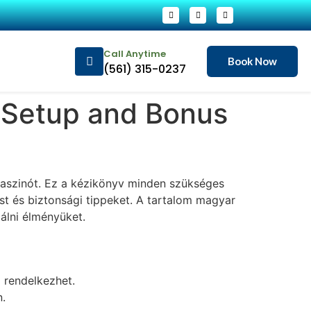
Call Anytime
Book Now
(561) 315-0237
 Setup and Bonus
kaszinót. Ez a kézikönyv minden szükséges
ást és biztonsági tippeket. A tartalom magyar
zálni élményüket.
 rendelkezhet.
n.