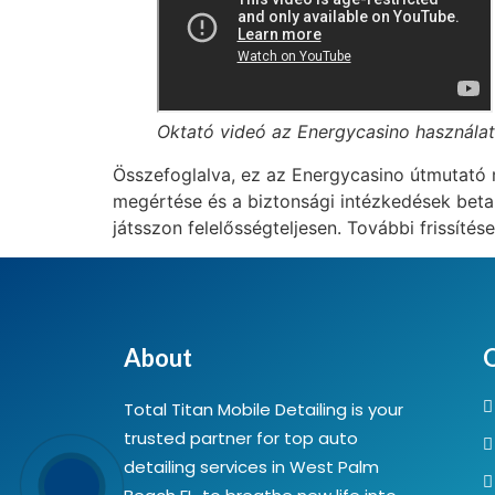
Oktató videó az Energycasino használatá
Összefoglalva, ez az Energycasino útmutató m
megértése és a biztonsági intézkedések betar
játsszon felelősségteljesen. További frissítés
About
Q
Total Titan Mobile Detailing is your
trusted partner for top auto
detailing services in West Palm