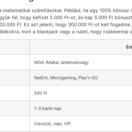
a matematikai számításokat. Például, ha egy 100% bónusz l
együk fel, hogy befizet 5.000 Ft-ot, és kap 5.000 Ft bónusz
.000 Ft. Ez azt jelenti, hogy 300.000 Ft-ot kell fogadnia a 
tékokra, mint a blackjack vagy a rulett, hogy csökkentse a
Ér
MGA (Máltai Játékhatóság)
NetEnt, Microgaming, Play’n GO
500 Ft
1-3 banki nap
Üdvözlő, napi, VIP