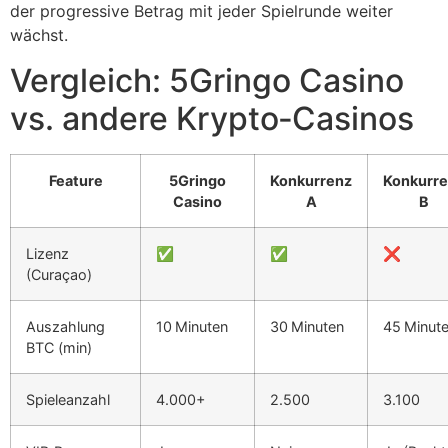
der progressive Betrag mit jeder Spielrunde weiter
wächst.
Vergleich: 5Gringo Casino
vs. andere Krypto‑Casinos
Feature
5Gringo
Konkurrenz
Konkurr
Casino
A
B
Lizenz
✅
✅
❌
(Curaçao)
Auszahlung
10 Minuten
30 Minuten
45 Minut
BTC (min)
Spieleanzahl
4.000+
2.500
3.100