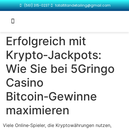
(561) 315-0237
totaltitandetailing@gmail.com
Erfolgreich mit
Krypto‑Jackpots:
Wie Sie bei 5Gringo
Casino
Bitcoin‑Gewinne
maximieren
Viele Online‑Spieler, die Kryptowährungen nutzen,