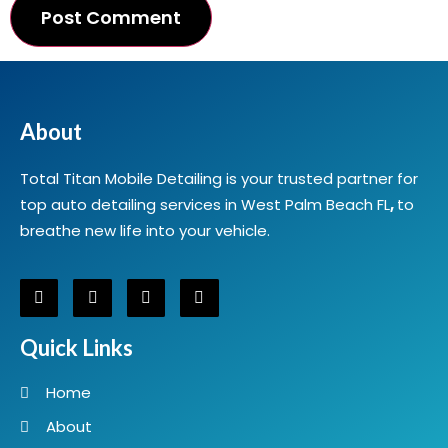
About
Total Titan Mobile Detailing is your trusted partner for
top auto detailing services in West Palm Beach FL
,
to
breathe new life into your vehicle.
Quick Links
Home
About