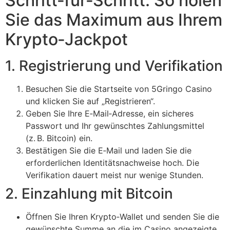
Schritt‑für‑Schritt: So holen
Sie das Maximum aus Ihrem
Krypto‑Jackpot
1. Registrierung und Verifikation
Besuchen Sie die Startseite von 5Gringo Casino
und klicken Sie auf „Registrieren“.
Geben Sie Ihre E‑Mail‑Adresse, ein sicheres
Passwort und Ihr gewünschtes Zahlungsmittel
(z. B. Bitcoin) ein.
Bestätigen Sie die E‑Mail und laden Sie die
erforderlichen Identitätsnachweise hoch. Die
Verifikation dauert meist nur wenige Stunden.
2. Einzahlung mit Bitcoin
Öffnen Sie Ihren Krypto‑Wallet und senden Sie die
gewünschte Summe an die im Casino angezeigte