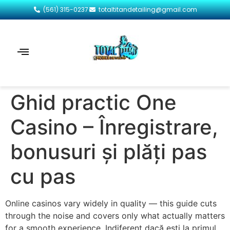
(561) 315-0237
totaltitandetailing@gmail.com
Ghid practic One
Casino – Înregistrare,
bonusuri și plăți pas
cu pas
Online casinos vary widely in quality — this guide cuts
through the noise and covers only what actually matters
for a smooth experience. Indiferent dacă ești la primul