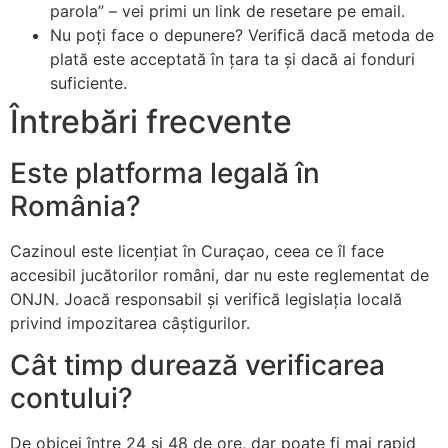
parola” – vei primi un link de resetare pe email.
Nu poți face o depunere? Verifică dacă metoda de
plată este acceptată în țara ta și dacă ai fonduri
suficiente.
Întrebări frecvente
Este platforma legală în
România?
Cazinoul este licențiat în Curaçao, ceea ce îl face
accesibil jucătorilor români, dar nu este reglementat de
ONJN. Joacă responsabil și verifică legislația locală
privind impozitarea câștigurilor.
Cât timp durează verificarea
contului?
De obicei între 24 și 48 de ore, dar poate fi mai rapid