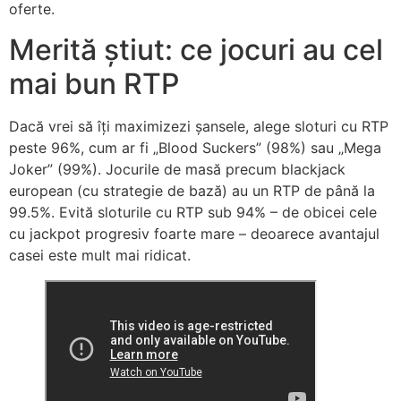
oferte.
Merită știut: ce jocuri au cel
mai bun RTP
Dacă vrei să îți maximizezi șansele, alege sloturi cu RTP
peste 96%, cum ar fi „Blood Suckers” (98%) sau „Mega
Joker” (99%). Jocurile de masă precum blackjack
european (cu strategie de bază) au un RTP de până la
99.5%. Evită sloturile cu RTP sub 94% – de obicei cele
cu jackpot progresiv foarte mare – deoarece avantajul
casei este mult mai ridicat.