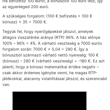
Ha befizetsz 100 eurót, a bónuszod 100 euró lesz, így
az egyenleged 200 euró.
A szükséges forgalom: (100 € befizetés + 100 €
bónusz) × 35 = 7000 €.
Tegyük fel, hogy nyerőgépekkel játszol, amelyek
átlagos visszatérési aránya (RTP) 96%. A ház előnye
100% – 96% = 4%. A várható veszteség a 7000 eurós
forgalom során: 7000 € × 0,04 = 280 €. Így a
bónuszból származó várható nettó nyereség: 100 €
(bónusz) – 280 € (várható veszteség) = -180 €. Ez azt
jelenti, hogy a bónusz matematikai értéke negatív –
csak akkor érdemes igénybe venni, ha magas RTP-
játékokkal, alacsony volatilitással játszol, és szerencséd
van.