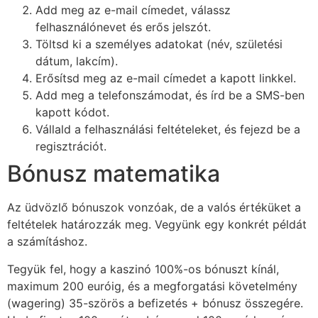
Add meg az e-mail címedet, válassz
felhasználónevet és erős jelszót.
Töltsd ki a személyes adatokat (név, születési
dátum, lakcím).
Erősítsd meg az e-mail címedet a kapott linkkel.
Add meg a telefonszámodat, és írd be a SMS-ben
kapott kódot.
Vállald a felhasználási feltételeket, és fejezd be a
regisztrációt.
Bónusz matematika
Az üdvözlő bónuszok vonzóak, de a valós értéküket a
feltételek határozzák meg. Vegyünk egy konkrét példát
a számításhoz.
Tegyük fel, hogy a kaszinó 100%-os bónuszt kínál,
maximum 200 euróig, és a megforgatási követelmény
(wagering) 35-szörös a befizetés + bónusz összegére.