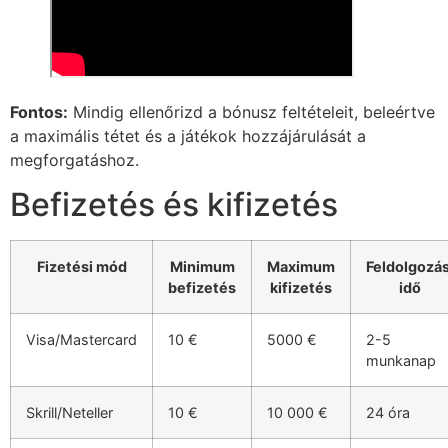
Fontos:
Mindig ellenőrizd a bónusz feltételeit, beleértve
a maximális tétet és a játékok hozzájárulását a
megforgatáshoz.
Befizetés és kifizetés
Fizetési mód
Minimum
Maximum
Feldolgozás
befizetés
kifizetés
idő
Visa/Mastercard
10 €
5000 €
2-5
munkanap
Skrill/Neteller
10 €
10 000 €
24 óra