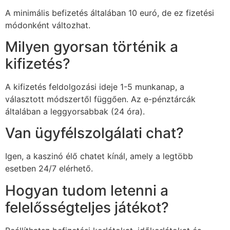
A minimális befizetés általában 10 euró, de ez fizetési
módonként változhat.
Milyen gyorsan történik a
kifizetés?
A kifizetés feldolgozási ideje 1-5 munkanap, a
választott módszertől függően. Az e-pénztárcák
általában a leggyorsabbak (24 óra).
Van ügyfélszolgálati chat?
Igen, a kaszinó élő chatet kínál, amely a legtöbb
esetben 24/7 elérhető.
Hogyan tudom letenni a
felelősségteljes játékot?