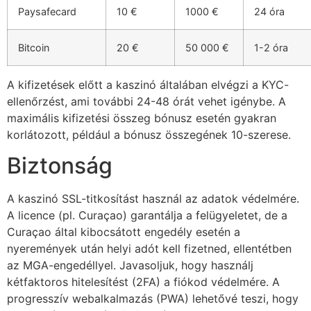
Paysafecard
10 €
1000 €
24 óra
Bitcoin
20 €
50 000 €
1-2 óra
A kifizetések előtt a kaszinó általában elvégzi a KYC-
ellenőrzést, ami további 24-48 órát vehet igénybe. A
maximális kifizetési összeg bónusz esetén gyakran
korlátozott, például a bónusz összegének 10-szerese.
Biztonság
A kaszinó SSL-titkosítást használ az adatok védelmére.
A licence (pl. Curaçao) garantálja a felügyeletet, de a
Curaçao által kibocsátott engedély esetén a
nyeremények után helyi adót kell fizetned, ellentétben
az MGA-engedéllyel. Javasoljuk, hogy használj
kétfaktoros hitelesítést (2FA) a fiókod védelmére. A
progresszív webalkalmazás (PWA) lehetővé teszi, hogy