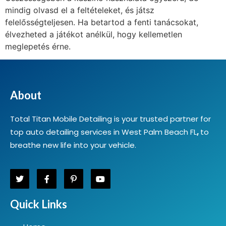
mindig olvasd el a feltételeket, és játsz
felelősségteljesen. Ha betartod a fenti tanácsokat,
élvezheted a játékot anélkül, hogy kellemetlen
meglepetés érne.
About
Total Titan Mobile Detailing is your trusted partner for
top auto detailing services in West Palm Beach FL
,
to
breathe new life into your vehicle.
Quick Links