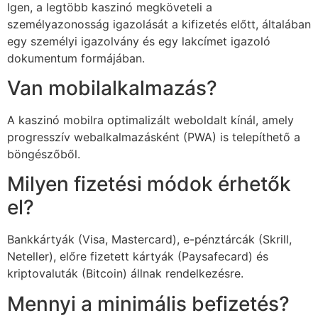
Igen, a legtöbb kaszinó megköveteli a
személyazonosság igazolását a kifizetés előtt, általában
egy személyi igazolvány és egy lakcímet igazoló
dokumentum formájában.
Van mobilalkalmazás?
A kaszinó mobilra optimalizált weboldalt kínál, amely
progresszív webalkalmazásként (PWA) is telepíthető a
böngészőből.
Milyen fizetési módok érhetők
el?
Bankkártyák (Visa, Mastercard), e-pénztárcák (Skrill,
Neteller), előre fizetett kártyák (Paysafecard) és
kriptovaluták (Bitcoin) állnak rendelkezésre.
Mennyi a minimális befizetés?