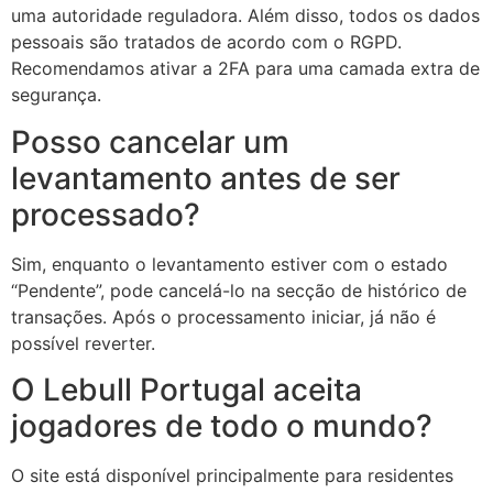
uma autoridade reguladora. Além disso, todos os dados
pessoais são tratados de acordo com o RGPD.
Recomendamos ativar a 2FA para uma camada extra de
segurança.
Posso cancelar um
levantamento antes de ser
processado?
Sim, enquanto o levantamento estiver com o estado
“Pendente”, pode cancelá-lo na secção de histórico de
transações. Após o processamento iniciar, já não é
possível reverter.
O Lebull Portugal aceita
jogadores de todo o mundo?
O site está disponível principalmente para residentes