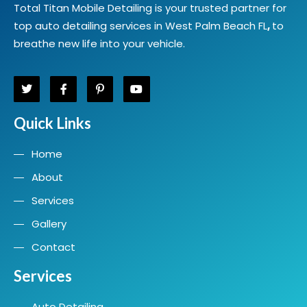
Total Titan Mobile Detailing is your trusted partner for
top auto detailing services in West Palm Beach FL
,
to
breathe new life into your vehicle.
Quick Links
Home
About
Services
Gallery
Contact
Services
Auto Detailing