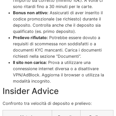
l’importo sia corretto (minimo 10€). A volte ci
sono ritardi fino a 30 minuti per le carte.
Bonus non attivo:
Assicurati di aver inserito il
codice promozionale (se richiesto) durante il
deposito. Controlla anche che il deposito sia
qualificato (es. primo deposito).
Prelievo rifiutato:
Potrebbe essere dovuto a
requisiti di scommessa non soddisfatti o a
documenti KYC mancanti. Carica i documenti
richiesti nella sezione “Documenti”.
Il sito non carica:
Prova a utilizzare una
connessione internet diversa o a disattivare
VPN/AdBlock. Aggiorna il browser o utilizza la
modalità incognito.
Insider Advice
Confronto tra velocità di deposito e prelievo: