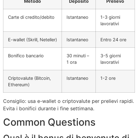
Metodo
Deposito
Prelievo
Carte di credito/debito
Istantaneo
1-3 giorni
lavorativi
E-wallet (Skrill, Neteller)
Istantaneo
Entro 24 ore
Bonifico bancario
30 minuti –
3-5 giorni
1 ora
lavorativi
Criptovalute (Bitcoin,
Istantaneo
1-2 ore
Ethereum)
Consiglio: usa e-wallet o criptovalute per prelievi rapidi.
Evita i bonifici durante i fine settimana.
Common Questions