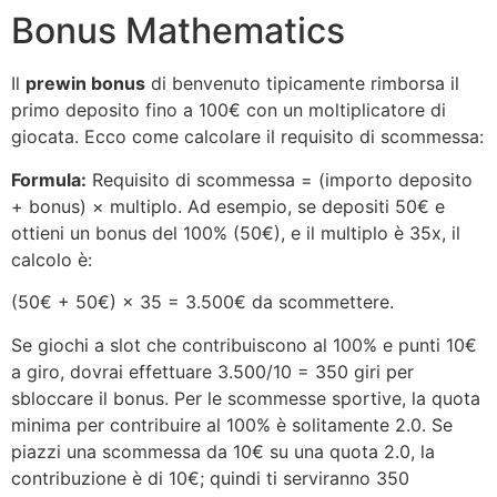
Bonus Mathematics
Il
prewin bonus
di benvenuto tipicamente rimborsa il
primo deposito fino a 100€ con un moltiplicatore di
giocata. Ecco come calcolare il requisito di scommessa:
Formula:
Requisito di scommessa = (importo deposito
+ bonus) × multiplo. Ad esempio, se depositi 50€ e
ottieni un bonus del 100% (50€), e il multiplo è 35x, il
calcolo è:
(50€ + 50€) × 35 = 3.500€ da scommettere.
Se giochi a slot che contribuiscono al 100% e punti 10€
a giro, dovrai effettuare 3.500/10 = 350 giri per
sbloccare il bonus. Per le scommesse sportive, la quota
minima per contribuire al 100% è solitamente 2.0. Se
piazzi una scommessa da 10€ su una quota 2.0, la
contribuzione è di 10€; quindi ti serviranno 350