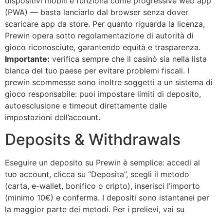
dispositivi mobili e funziona come progressive web app
(PWA) — basta lanciarlo dal browser senza dover
scaricare app da store. Per quanto riguarda la licenza,
Prewin opera sotto regolamentazione di autorità di
gioco riconosciute, garantendo equità e trasparenza.
Importante:
verifica sempre che il casinò sia nella lista
bianca del tuo paese per evitare problemi fiscali. I
prewin scommesse sono inoltre soggetti a un sistema di
gioco responsabile: puoi impostare limiti di deposito,
autoesclusione e timeout direttamente dalle
impostazioni dell’account.
Deposits & Withdrawals
Eseguire un deposito su Prewin è semplice: accedi al
tuo account, clicca su “Deposita”, scegli il metodo
(carta, e-wallet, bonifico o cripto), inserisci l’importo
(minimo 10€) e conferma. I depositi sono istantanei per
la maggior parte dei metodi. Per i prelievi, vai su