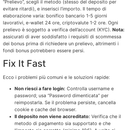
“Prelievo”, scegli il metodo (stesso del deposito per
evitare ritardi), e inserisci l’importo. Il tempo di
elaborazione varia: bonifico bancario 1-5 giorni
lavorativi, e-wallet 24 ore, criptovalute 1-2 ore. Ogni
prelievo è soggetto a verifica dell’account (KYC).
Nota:
assicurati di aver soddisfatto i requisiti di scommessa
dei bonus prima di richiedere un prelievo, altrimenti i
fondi bonus potrebbero essere persi.
Fix It Fast
Ecco i problemi più comuni e le soluzioni rapide:
Non riesci a fare login:
Controlla username e
password; usa “Password dimenticata” per
reimpostarla. Se il problema persiste, cancella
cookie e cache del browser.
Il deposito non viene accreditato:
Verifica che il
metodo di pagamento sia supportato e che