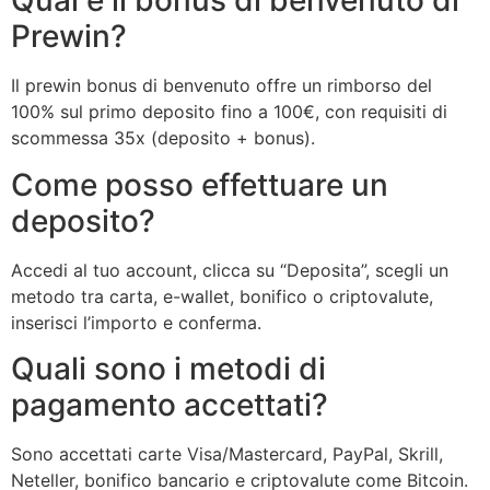
Qual è il bonus di benvenuto di
Prewin?
Il prewin bonus di benvenuto offre un rimborso del
100% sul primo deposito fino a 100€, con requisiti di
scommessa 35x (deposito + bonus).
Come posso effettuare un
deposito?
Accedi al tuo account, clicca su “Deposita”, scegli un
metodo tra carta, e-wallet, bonifico o criptovalute,
inserisci l’importo e conferma.
Quali sono i metodi di
pagamento accettati?
Sono accettati carte Visa/Mastercard, PayPal, Skrill,
Neteller, bonifico bancario e criptovalute come Bitcoin.