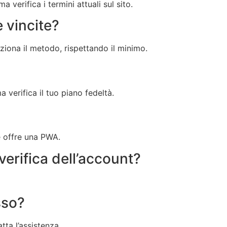
verifica i termini attuali sul sito.
 vincite?
eziona il metodo, rispettando il minimo.
 verifica il tuo piano fedeltà.
 e offre una PWA.
erifica dell’account?
sso?
ta l’assistenza.