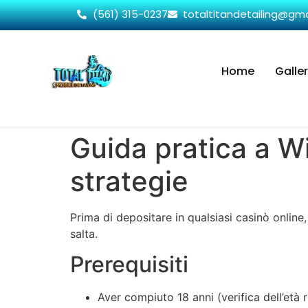
(561) 315-0237
totaltitandetailing@gm
Home
Galle
Guida pratica a Wi
strategie
Prima di depositare in qualsiasi casinò online
salta.
Prerequisiti
Aver compiuto 18 anni (verifica dell’età r