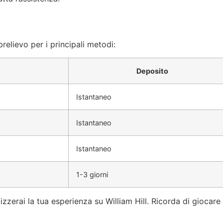
relievo per i principali metodi:
Deposito
Istantaneo
Istantaneo
Istantaneo
1-3 giorni
erai la tua esperienza su William Hill. Ricorda di giocare