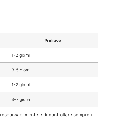
Prelievo
1-2 giorni
3-5 giorni
1-2 giorni
3-7 giorni
 responsabilmente e di controllare sempre i