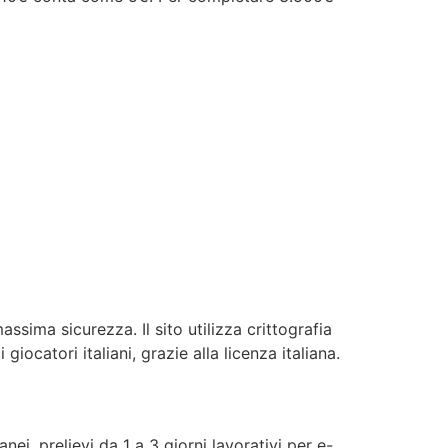
ssima sicurezza. Il sito utilizza crittografia
iocatori italiani, grazie alla licenza italiana.
ei, prelievi da 1 a 3 giorni lavorativi per e-