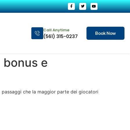
Call Anytime
Book Now
(561) 315-0237
, bonus e
 i passaggi che la maggior parte dei giocatori