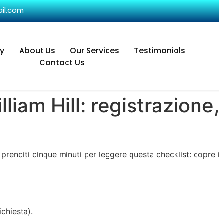
ail.com
ry
About Us
Our Services
Testimonials
Contact Us
lliam Hill: registrazione
, prenditi cinque minuti per leggere questa checklist: copre
ichiesta).