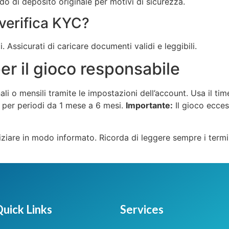
odo di deposito originale per motivi di sicurezza.
verifica KYC?
 Assicurati di caricare documenti validi e leggibili.
er il gioco responsabile
anali o mensili tramite le impostazioni dell’account. Usa il 
e per periodi da 1 mese a 6 mesi.
Importante:
Il gioco ecces
niziare in modo informato. Ricorda di leggere sempre i termi
uick Links
Services