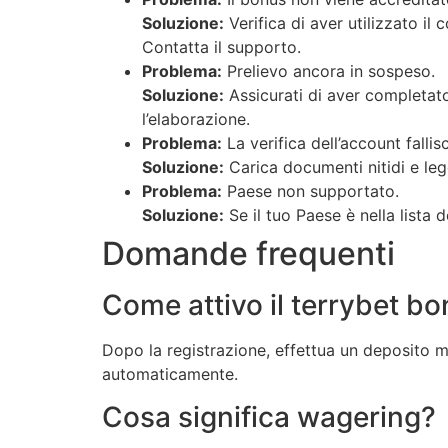
Soluzione:
Verifica di aver utilizzato i
Contatta il supporto.
Problema:
Prelievo ancora in sospeso.
Soluzione:
Assicurati di aver completato 
l’elaborazione.
Problema:
La verifica dell’account fallis
Soluzione:
Carica documenti nitidi e legg
Problema:
Paese non supportato.
Soluzione:
Se il tuo Paese è nella lista d
Domande frequenti
Come attivo il terrybet b
Dopo la registrazione, effettua un deposito mi
automaticamente.
Cosa significa wagering?