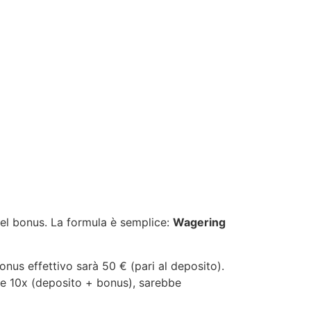
del bonus. La formula è semplice:
Wagering
nus effettivo sarà 50 € (pari al deposito).
sse 10x (deposito + bonus), sarebbe