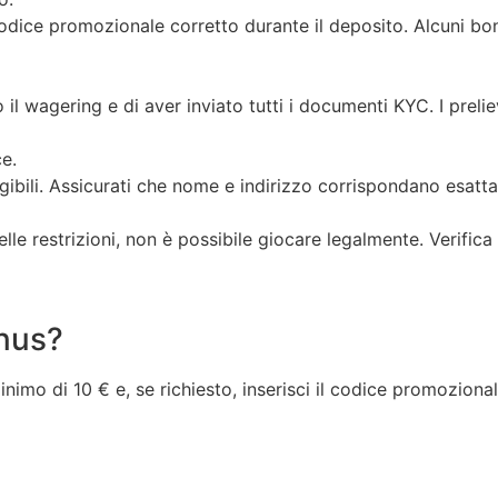
l codice promozionale corretto durante il deposito. Alcuni b
il wagering e di aver inviato tutti i documenti KYC. I preli
ce.
ibili. Assicurati che nome e indirizzo corrispondano esattam
elle restrizioni, non è possibile giocare legalmente. Verifica 
onus?
nimo di 10 € e, se richiesto, inserisci il codice promozional