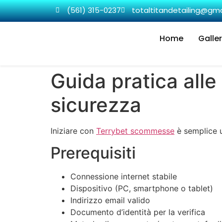
(561) 315-0237
totaltitandetailing@gm
Home
Galle
Guida pratica all
sicurezza
Iniziare con
Terrybet scommesse
è semplice u
Prerequisiti
Connessione internet stabile
Dispositivo (PC, smartphone o tablet)
Indirizzo email valido
Documento d’identità per la verifica