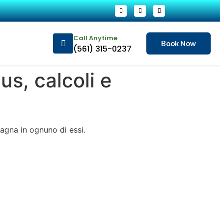
Call Anytime
Book Now
(561) 315-0237
s, calcoli e
agna in ognuno di essi.