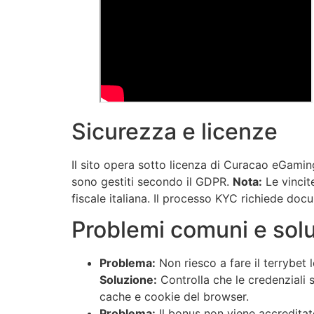
Sicurezza e licenze
Il sito opera sotto licenza di Curacao eGamin
sono gestiti secondo il GDPR.
Nota:
Le vincit
fiscale italiana. Il processo KYC richiede docu
Problemi comuni e solu
Problema:
Non riesco a fare il terrybet l
Soluzione:
Controlla che le credenziali 
cache e cookie del browser.
Problema:
Il bonus non viene accreditat