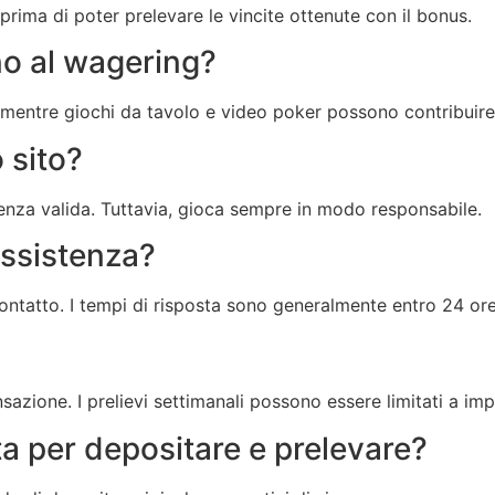
rima di poter prelevare le vincite ottenute con il bonus.
no al wagering?
mentre giochi da tavolo e video poker possono contribuire 
 sito?
icenza valida. Tuttavia, gioca sempre in modo responsabile.
assistenza?
 contatto. I tempi di risposta sono generalmente entro 24 ore
sazione. I prelievi settimanali possono essere limitati a i
ta per depositare e prelevare?