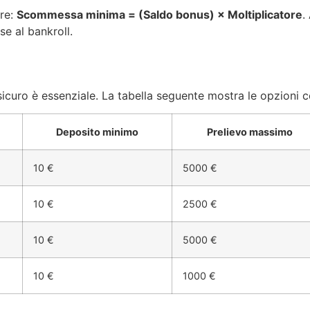
re:
Scommessa minima = (Saldo bonus) × Moltiplicatore
.
se al bankroll.
uro è essenziale. La tabella seguente mostra le opzioni co
Deposito minimo
Prelievo massimo
10 €
5000 €
10 €
2500 €
10 €
5000 €
10 €
1000 €