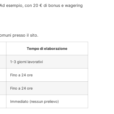
 Ad esempio, con 20 € di bonus e wagering
muni presso il sito.
Tempo di elaborazione
1-3 giorni lavorativi
Fino a 24 ore
Fino a 24 ore
Immediato (nessun prelievo)