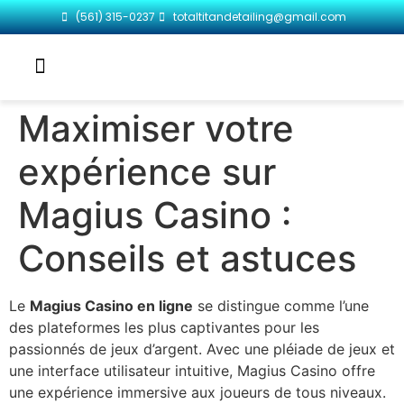
(561) 315-0237
totaltitandetailing@gmail.com
Maximiser votre
expérience sur
Magius Casino :
Conseils et astuces
Le
Magius Casino en ligne
se distingue comme l’une
des plateformes les plus captivantes pour les
passionnés de jeux d’argent. Avec une pléiade de jeux et
une interface utilisateur intuitive, Magius Casino offre
une expérience immersive aux joueurs de tous niveaux.