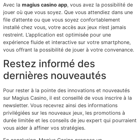
Avec la
magius casino app
, vous avez la possibilité de
jouer où que vous soyez. Que vous attendiez dans une
file d’attente ou que vous soyez confortablement
installé chez vous, votre accès aux jeux n’est jamais
restreint. L’application est optimisée pour une
expérience fluide et interactive sur votre smartphone,
vous offrant la possibilité de jouer à votre convenance.
Restez informé des
dernières nouveautés
Pour rester à la pointe des innovations et nouveautés
sur Magius Casino, il est conseillé de vous inscrire à la
newsletter. Vous recevrez ainsi des informations
privilégiées sur les nouveaux jeux, les promotions à
durée limitée et les conseils de jeu expert qui pourraient
vous aider à affiner vos stratégies.
En conclusion, Magius Casino propose un