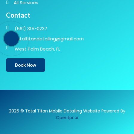
All Services
Contact
(561) 315-0237
totaltitandetailing@gmail.com
West Palm Beach, FL
Book Now
2026 © Total Titan Mobile Detailing Website Powered By
Opentpr.ai