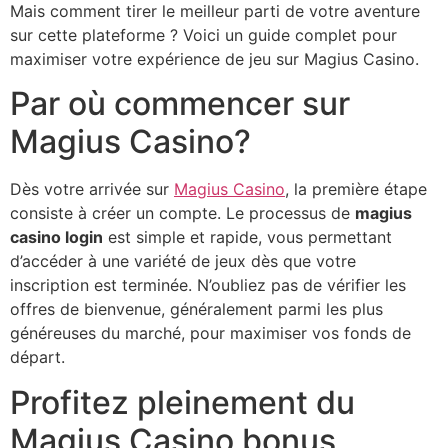
Mais comment tirer le meilleur parti de votre aventure
sur cette plateforme ? Voici un guide complet pour
maximiser votre expérience de jeu sur Magius Casino.
Par où commencer sur
Magius Casino?
Dès votre arrivée sur
Magius Casino
, la première étape
consiste à créer un compte. Le processus de
magius
casino login
est simple et rapide, vous permettant
d’accéder à une variété de jeux dès que votre
inscription est terminée. N’oubliez pas de vérifier les
offres de bienvenue, généralement parmi les plus
généreuses du marché, pour maximiser vos fonds de
départ.
Profitez pleinement du
Magius Casino bonus