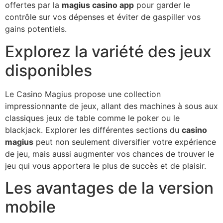
offertes par la
magius casino app
pour garder le
contrôle sur vos dépenses et éviter de gaspiller vos
gains potentiels.
Explorez la variété des jeux
disponibles
Le Casino Magius propose une collection
impressionnante de jeux, allant des machines à sous aux
classiques jeux de table comme le poker ou le
blackjack. Explorer les différentes sections du
casino
magius
peut non seulement diversifier votre expérience
de jeu, mais aussi augmenter vos chances de trouver le
jeu qui vous apportera le plus de succès et de plaisir.
Les avantages de la version
mobile