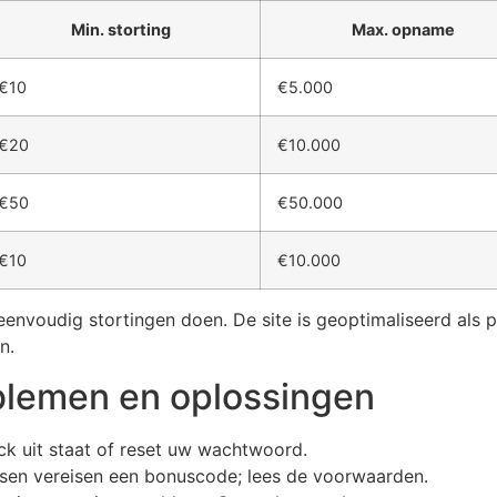
Min. storting
Max. opname
€10
€5.000
€20
€10.000
€50
€50.000
€10
€10.000
 eenvoudig stortingen doen. De site is geoptimaliseerd als
n.
lemen en oplossingen
ck uit staat of reset uw wachtwoord.
sen vereisen een bonuscode; lees de voorwaarden.