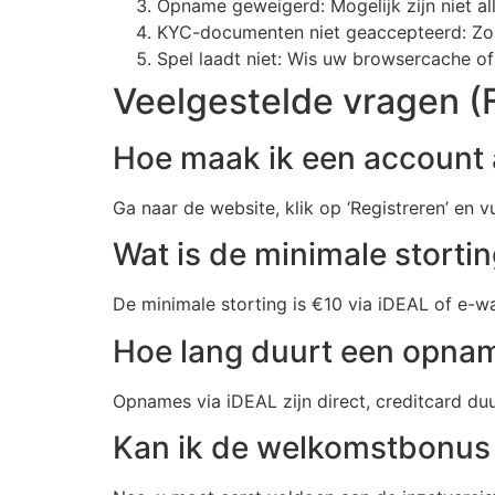
Opname geweigerd: Mogelijk zijn niet al
KYC-documenten niet geaccepteerd: Zor
Spel laadt niet: Wis uw browsercache o
Veelgestelde vragen (
Hoe maak ik een account 
Ga naar de website, klik op ‘Registreren’ en v
Wat is de minimale storti
De minimale storting is €10 via iDEAL of e-wa
Hoe lang duurt een opna
Opnames via iDEAL zijn direct, creditcard du
Kan ik de welkomstbonu