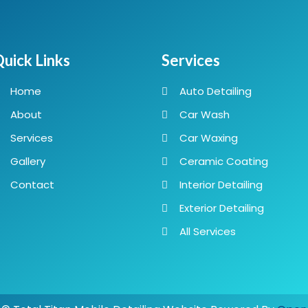
uick Links
Services
Home
Auto Detailing
About
Car Wash
Services
Car Waxing
Gallery
Ceramic Coating
Contact
Interior Detailing
Exterior Detailing
All Services