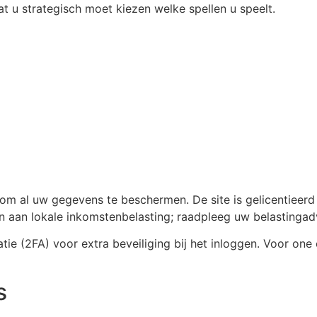
t u strategisch moet kiezen welke spellen u speelt.
om al uw gegevens te beschermen. De site is gelicentiee
 aan lokale inkomstenbelasting; raadpleeg uw belastingadv
tie (2FA) voor extra beveiliging bij het inloggen. Voor on
s