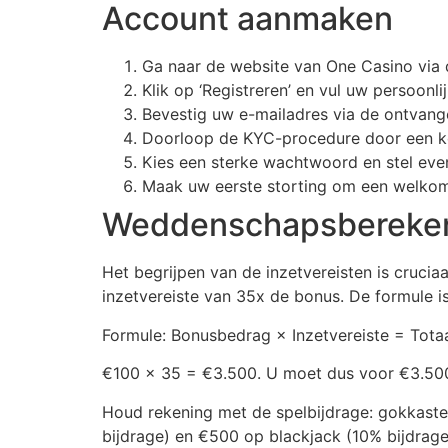
Account aanmaken
Ga naar de website van One Casino via 
Klik op ‘Registreren’ en vul uw persoonli
Bevestig uw e-mailadres via de ontvange
Doorloop de KYC-procedure door een ko
Kies een sterke wachtwoord en stel even
Maak uw eerste storting om een welkom
Weddenschapsbereke
Het begrijpen van de inzetvereisten is cruci
inzetvereiste van 35x de bonus. De formule is
Formule: Bonusbedrag × Inzetvereiste = Totaa
€100 × 35 = €3.500. U moet dus voor €3.50
Houd rekening met de spelbijdrage: gokkaste
bijdrage) en €500 op blackjack (10% bijdrage