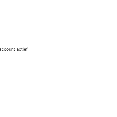
account actief.