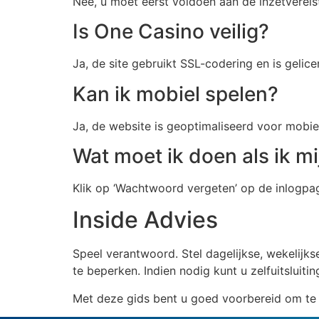
Nee, u moet eerst voldoen aan de inzetverei
Is One Casino veilig?
Ja, de site gebruikt SSL-codering en is geli
Kan ik mobiel spelen?
Ja, de website is geoptimaliseerd voor mobi
Wat moet ik doen als ik 
Klik op ‘Wachtwoord vergeten’ op de inlogpagi
Inside Advies
Speel verantwoord. Stel dagelijkse, wekelijks
te beperken. Indien nodig kunt u zelfuitslui
Met deze gids bent u goed voorbereid om te 