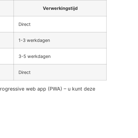
Verwerkingstijd
Direct
1-3 werkdagen
3-5 werkdagen
Direct
 progressive web app (PWA) – u kunt deze