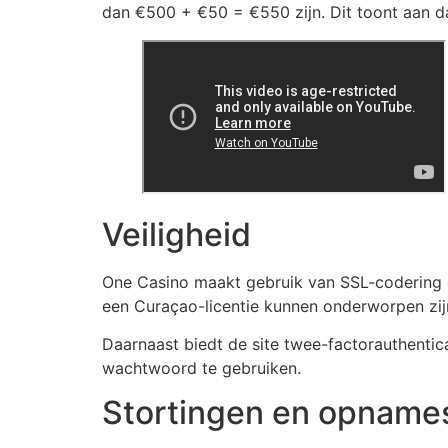
dan €500 + €50 = €550 zijn. Dit toont aan da
Veiligheid
One Casino maakt gebruik van SSL-codering 
een Curaçao-licentie kunnen onderworpen zijn
Daarnaast biedt de site twee-factorauthentica
wachtwoord te gebruiken.
Stortingen en opname