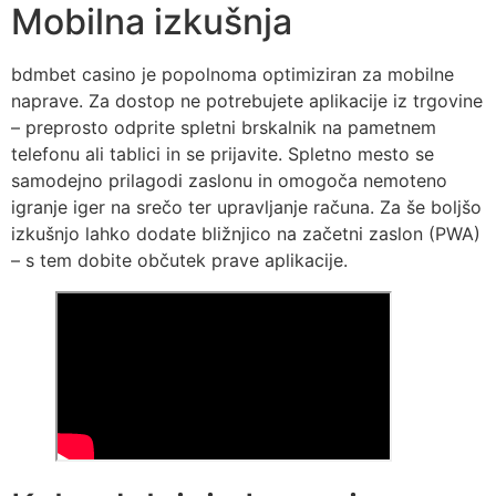
Mobilna izkušnja
bdmbet casino je popolnoma optimiziran za mobilne
naprave. Za dostop ne potrebujete aplikacije iz trgovine
– preprosto odprite spletni brskalnik na pametnem
telefonu ali tablici in se prijavite. Spletno mesto se
samodejno prilagodi zaslonu in omogoča nemoteno
igranje iger na srečo ter upravljanje računa. Za še boljšo
izkušnjo lahko dodate bližnjico na začetni zaslon (PWA)
– s tem dobite občutek prave aplikacije.