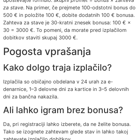
za stave
. Na primer, če prejmete 100-odstotni bonus do
500 € in položite 100 €, dobite dodatnih 100 € bonusa.
Zahteva za stave je 30-kratni znesek bonusa: 100 € ×
30 = 3000 €. To pomeni, da morate pred izplačilom
dobitkov staviti skupaj 3000 €.
Pogosta vprašanja
Kako dolgo traja izplačilo?
Izplačila so običajno obdelana v 24 urah za e-
denarnice, 1–3 delovne dni za kartice in 3–5 delovnih
dni za bančna nakazila.
Ali lahko igram brez bonusa?
Da, pri registraciji lahko izberete, da ne želite bonusa.
Tako se izognete zahtevam glede stav in lahko takoj
zahtevate izplačilo dobitkov.