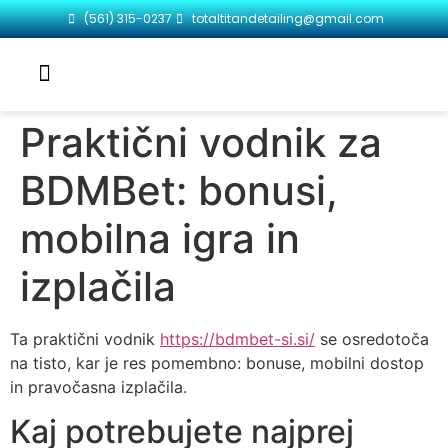
(561) 315-0237
totaltitandetailing@gmail.com
Praktični vodnik za
BDMBet: bonusi,
mobilna igra in
izplačila
Ta praktični vodnik
https://bdmbet-si.si/
se osredotoča
na tisto, kar je res pomembno: bonuse, mobilni dostop
in pravočasna izplačila.
Kaj potrebujete najprej