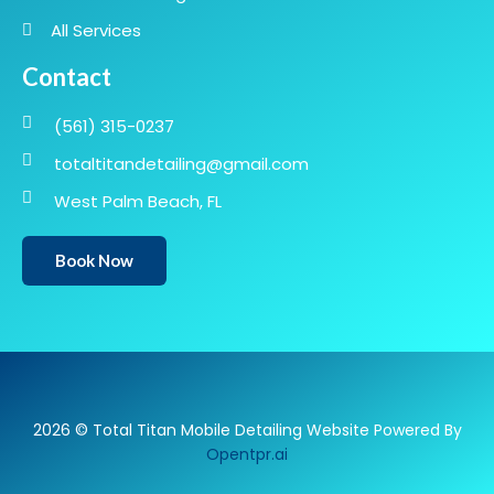
All Services
Contact
(561) 315-0237
totaltitandetailing@gmail.com
West Palm Beach, FL
Book Now
2026 © Total Titan Mobile Detailing Website Powered By
Opentpr.ai