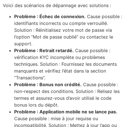
Voici des scénarios de dépannage avec solutions :
Problème : Échec de connexion.
Cause possible :
identifiants incorrects ou compte verrouillé.
Solution : Réinitialisez votre mot de passe via
l’option “Mot de passe oublié” ou contactez le
support.
Problème : Retrait retardé.
Cause possible :
vérification KYC incomplète ou problèmes
techniques. Solution : Fournissez les documents
manquants et vérifiez l’état dans la section
“Transactions”.
Problème : Bonus non crédité.
Cause possible :
non-respect des conditions. Solution : Relisez les
termes et assurez-vous d’avoir utilisé le code
bonus lors du dépôt.
Problème : Application mobile ne se lance pas.
Cause possible : mise à jour requise ou
incompatibilité. Solution : Mettez à jour l’app ou