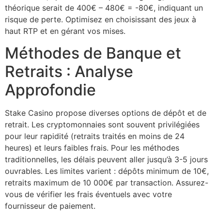
théorique serait de 400€ – 480€ = -80€, indiquant un
risque de perte. Optimisez en choisissant des jeux à
haut RTP et en gérant vos mises.
Méthodes de Banque et
Retraits : Analyse
Approfondie
Stake Casino propose diverses options de dépôt et de
retrait. Les cryptomonnaies sont souvent privilégiées
pour leur rapidité (retraits traités en moins de 24
heures) et leurs faibles frais. Pour les méthodes
traditionnelles, les délais peuvent aller jusqu’à 3-5 jours
ouvrables. Les limites varient : dépôts minimum de 10€,
retraits maximum de 10 000€ par transaction. Assurez-
vous de vérifier les frais éventuels avec votre
fournisseur de paiement.