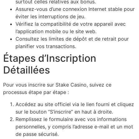
surtout celles relatives aux bonus.
Assurez-vous d’une connexion Internet stable pour
éviter les interruptions de jeu.
Vérifiez la compatibilité de votre appareil avec
l’application mobile ou le site web.
Consultez les limites de dépôt et de retrait pour
planifier vos transactions.
Étapes d’Inscription
Détaillées
Pour vous inscrire sur Stake Casino, suivez ce
processus étape par étape :
Accédez au site officiel via le lien fourni et cliquez
sur le bouton “S’inscrire” en haut à droite.
Remplissez le formulaire avec vos informations
personnelles, y compris l’adresse e-mail et un mot
de passe sécurisé.