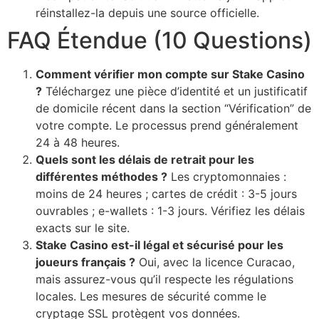
réinstallez-la depuis une source officielle.
FAQ Étendue (10 Questions)
Comment vérifier mon compte sur Stake Casino
?
Téléchargez une pièce d’identité et un justificatif
de domicile récent dans la section “Vérification” de
votre compte. Le processus prend généralement
24 à 48 heures.
Quels sont les délais de retrait pour les
différentes méthodes ?
Les cryptomonnaies :
moins de 24 heures ; cartes de crédit : 3-5 jours
ouvrables ; e-wallets : 1-3 jours. Vérifiez les délais
exacts sur le site.
Stake Casino est-il légal et sécurisé pour les
joueurs français ?
Oui, avec la licence Curacao,
mais assurez-vous qu’il respecte les régulations
locales. Les mesures de sécurité comme le
cryptage SSL protègent vos données.