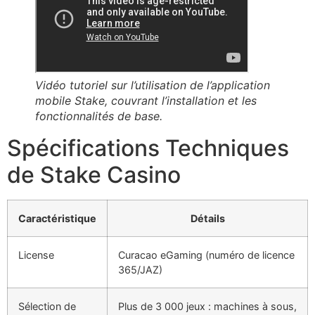
Vidéo tutoriel sur l’utilisation de l’application
mobile Stake, couvrant l’installation et les
fonctionnalités de base.
Spécifications Techniques
de Stake Casino
Caractéristique
Détails
License
Curacao eGaming (numéro de licence
365/JAZ)
Sélection de
Plus de 3 000 jeux : machines à sous,