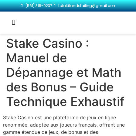
(561) 315-0237
totaltitandetailing@gmail.com
Stake Casino :
Manuel de
Dépannage et Math
des Bonus – Guide
Technique Exhaustif
Stake Casino est une plateforme de jeux en ligne
renommée, adaptée aux joueurs français, offrant une
gamme étendue de jeux, de bonus et des