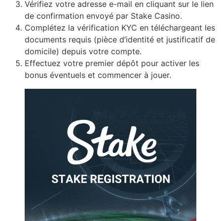
Vérifiez votre adresse e-mail en cliquant sur le lien
de confirmation envoyé par Stake Casino.
Complétez la vérification KYC en téléchargeant les
documents requis (pièce d’identité et justificatif de
domicile) depuis votre compte.
Effectuez votre premier dépôt pour activer les
bonus éventuels et commencer à jouer.