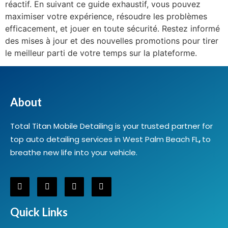
réactif. En suivant ce guide exhaustif, vous pouvez
maximiser votre expérience, résoudre les problèmes
efficacement, et jouer en toute sécurité. Restez informé
des mises à jour et des nouvelles promotions pour tirer
le meilleur parti de votre temps sur la plateforme.
About
Total Titan Mobile Detailing is your trusted partner for
top auto detailing services in West Palm Beach FL
,
to
breathe new life into your vehicle.
Quick Links