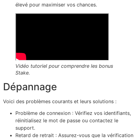
élevé pour maximiser vos chances.
Vidéo tutoriel pour comprendre les bonus
Stake.
Dépannage
Voici des problèmes courants et leurs solutions :
Problème de connexion : Vérifiez vos identifiants,
réinitialisez le mot de passe ou contactez le
support.
Retard de retrait : Assurez-vous que la vérification