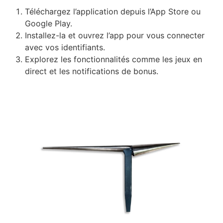
Téléchargez l’application depuis l’App Store ou
Google Play.
Installez-la et ouvrez l’app pour vous connecter
avec vos identifiants.
Explorez les fonctionnalités comme les jeux en
direct et les notifications de bonus.