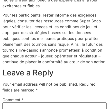
excitantes et fiables.
Pour les participants, rester informé des exigences
légales, consulter des ressources comme Super Soco
pour vérifier les licences et les conditions de jeu, et
appliquer des stratégies basées sur les données
publiques sont les meilleures pratiques pour profiter
pleinement des tournois sans risque. Ainsi, le futur des
tournois live‑casino s’annonce prometteur, à condition
que chaque acteur – joueur, opérateur et régulateur –
continue de placer la conformité au cœur de son action.
Leave a Reply
Your email address will not be published.
Required
fields are marked
*
Comment
*