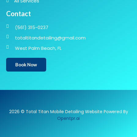
All Services
Contact
(561) 315-0237
totaltitandetailing@gmail.com
West Palm Beach, FL
Book Now
2026 © Total Titan Mobile Detailing Website Powered By
Opentpr.ai