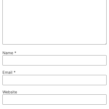
Name
*
Email
*
Website