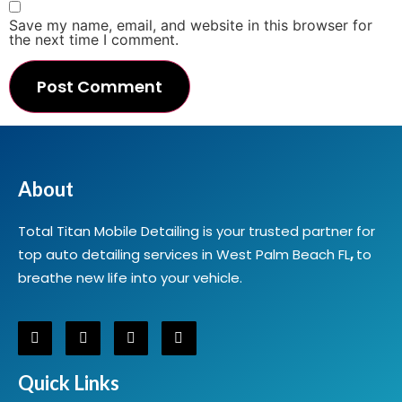
Save my name, email, and website in this browser for
the next time I comment.
About
Total Titan Mobile Detailing is your trusted partner for
top auto detailing services in West Palm Beach FL
,
to
breathe new life into your vehicle.
Quick Links