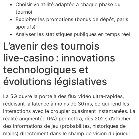
Choisir volatilité adaptée à chaque phase du
tournoi
Exploiter les promotions (bonus de dépôt, paris
sportifs)
Analyser les statistiques publiques en temps réel
L’avenir des tournois
live‑casino : innovations
technologiques et
évolutions législatives
La 5G ouvre la porte à des flux vidéo ultra‑rapides,
réduisant la latence à moins de 30 ms, ce qui rend les
interactions avec le croupier quasiment instantanées. La
réalité augmentée (RA) permettra, dès 2027, d’afficher
des informations de jeu (probabilités, historiques de
mains) directement dans le champ de vision du joueur