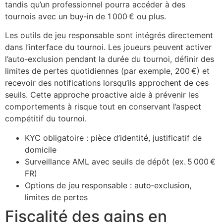
tandis qu’un professionnel pourra accéder à des
tournois avec un buy‑in de 1 000 € ou plus.
Les outils de jeu responsable sont intégrés directement
dans l’interface du tournoi. Les joueurs peuvent activer
l’auto‑exclusion pendant la durée du tournoi, définir des
limites de pertes quotidiennes (par exemple, 200 €) et
recevoir des notifications lorsqu’ils approchent de ces
seuils. Cette approche proactive aide à prévenir les
comportements à risque tout en conservant l’aspect
compétitif du tournoi.
KYC obligatoire : pièce d’identité, justificatif de
domicile
Surveillance AML avec seuils de dépôt (ex. 5 000 €
FR)
Options de jeu responsable : auto‑exclusion,
limites de pertes
Fiscalité des gains en