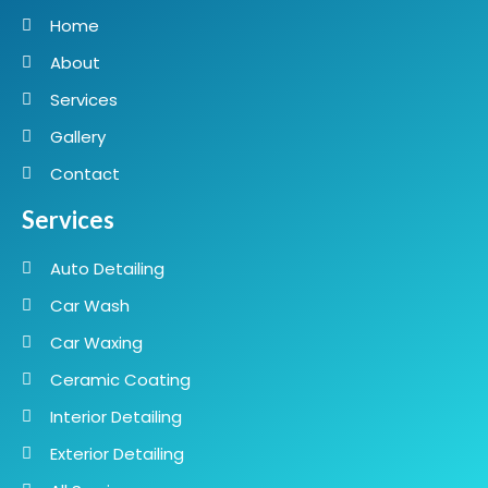
Home
About
Services
Gallery
Contact
Services
Auto Detailing
Car Wash
Car Waxing
Ceramic Coating
Interior Detailing
Exterior Detailing