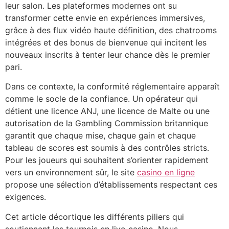
leur salon. Les plateformes modernes ont su
transformer cette envie en expériences immersives,
grâce à des flux vidéo haute définition, des chatrooms
intégrées et des bonus de bienvenue qui incitent les
nouveaux inscrits à tenter leur chance dès le premier
pari.
Dans ce contexte, la conformité réglementaire apparaît
comme le socle de la confiance. Un opérateur qui
détient une licence ANJ, une licence de Malte ou une
autorisation de la Gambling Commission britannique
garantit que chaque mise, chaque gain et chaque
tableau de scores est soumis à des contrôles stricts.
Pour les joueurs qui souhaitent s’orienter rapidement
vers un environnement sûr, le site
casino en ligne
propose une sélection d’établissements respectant ces
exigences.
Cet article décortique les différents piliers qui
soutiennent les tournois en live‑casino. Nous