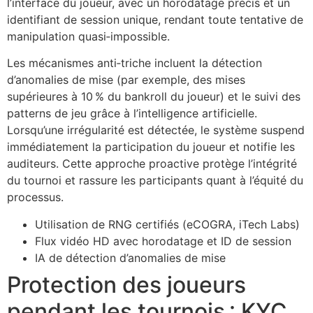
l’interface du joueur, avec un horodatage précis et un
identifiant de session unique, rendant toute tentative de
manipulation quasi‑impossible.
Les mécanismes anti‑triche incluent la détection
d’anomalies de mise (par exemple, des mises
supérieures à 10 % du bankroll du joueur) et le suivi des
patterns de jeu grâce à l’intelligence artificielle.
Lorsqu’une irrégularité est détectée, le système suspend
immédiatement la participation du joueur et notifie les
auditeurs. Cette approche proactive protège l’intégrité
du tournoi et rassure les participants quant à l’équité du
processus.
Utilisation de RNG certifiés (eCOGRA, iTech Labs)
Flux vidéo HD avec horodatage et ID de session
IA de détection d’anomalies de mise
Protection des joueurs
pendant les tournois : KYC,