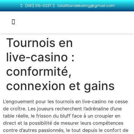
(561) 315-0237
totaltitandetailing@gmail.com
Tournois en
live‑casino :
conformité,
connexion et gains
L’engouement pour les tournois en live‑casino ne cesse
de croître. Les joueurs recherchent l’adrénaline d’une
table réelle, le frisson du bluff face à un croupier en
direct et la possibilité de mesurer leurs compétences
contre d’autres passionnés, le tout depuis le confort de