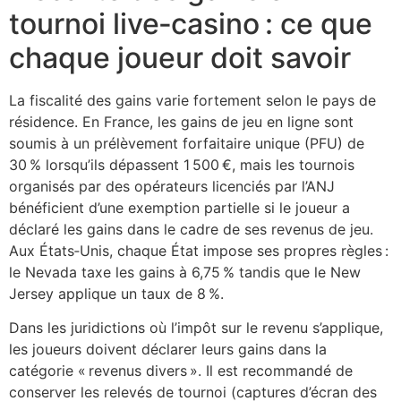
tournoi live‑casino : ce que
chaque joueur doit savoir
La fiscalité des gains varie fortement selon le pays de
résidence. En France, les gains de jeu en ligne sont
soumis à un prélèvement forfaitaire unique (PFU) de
30 % lorsqu’ils dépassent 1 500 €, mais les tournois
organisés par des opérateurs licenciés par l’ANJ
bénéficient d’une exemption partielle si le joueur a
déclaré les gains dans le cadre de ses revenus de jeu.
Aux États‑Unis, chaque État impose ses propres règles :
le Nevada taxe les gains à 6,75 % tandis que le New
Jersey applique un taux de 8 %.
Dans les juridictions où l’impôt sur le revenu s’applique,
les joueurs doivent déclarer leurs gains dans la
catégorie « revenus divers ». Il est recommandé de
conserver les relevés de tournoi (captures d’écran des