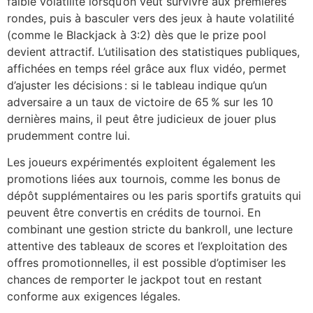
faible volatilité lorsqu’on veut survivre aux premières
rondes, puis à basculer vers des jeux à haute volatilité
(comme le Blackjack à 3:2) dès que le prize pool
devient attractif. L’utilisation des statistiques publiques,
affichées en temps réel grâce aux flux vidéo, permet
d’ajuster les décisions : si le tableau indique qu’un
adversaire a un taux de victoire de 65 % sur les 10
dernières mains, il peut être judicieux de jouer plus
prudemment contre lui.
Les joueurs expérimentés exploitent également les
promotions liées aux tournois, comme les bonus de
dépôt supplémentaires ou les paris sportifs gratuits qui
peuvent être convertis en crédits de tournoi. En
combinant une gestion stricte du bankroll, une lecture
attentive des tableaux de scores et l’exploitation des
offres promotionnelles, il est possible d’optimiser les
chances de remporter le jackpot tout en restant
conforme aux exigences légales.