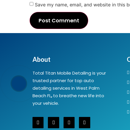
Save my name, email, and website in this b
About
Q
Total Titan Mobile Detailing is your
trusted partner for top auto
detailing services in West Palm
Beach FL
,
to breathe new life into
your vehicle.