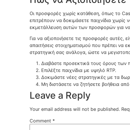
Οι προσφορές χωρίς κατάθεση, όπως το Casin
επιτρέπουν να δοκιμάσετε παιχνίδια χωρίς ν
εκμετάλλευση αυτών των προσφορών για να 
Για να αξιοποιήσετε τις προσφορές αυτές, ε
απαιτήσεις στοιχηματισμού που πρέπει να ε
στρατηγική σας ανάλογα, ώστε να μεγιστοπο
Διαβάστε προσεκτικά τους όρους των
Επιλέξτε παιχνίδια με υψηλό RTP.
Δοκιμάστε νέες στρατηγικές με τα δω
Μη διστάσετε να ζητήσετε βοήθεια από
Leave a Reply
Your email address will not be published.
Req
Comment
*