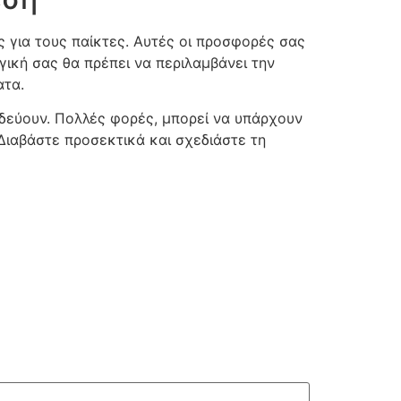
ς για τους παίκτες. Αυτές οι προσφορές σας
γική σας θα πρέπει να περιλαμβάνει την
ατα.
νοδεύουν. Πολλές φορές, μπορεί να υπάρχουν
Διαβάστε προσεκτικά και σχεδιάστε τη