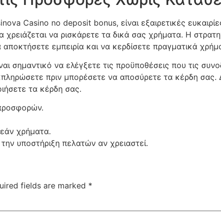
ova Casino no deposit bonus, είναι εξαιρετικές ευκαιρίε
α χρειάζεται να ρισκάρετε τα δικά σας χρήματα. Η στρατη
αποκτήσετε εμπειρία και να κερδίσετε πραγματικά χρήμ
ίναι σημαντικό να ελέγξετε τις προϋποθέσεις που τις συ
κπληρώσετε πριν μπορέσετε να αποσύρετε τα κέρδη σας. 
ιήσετε τα κέρδη σας.
 προσφορών.
ρεάν χρήματα.
 την υποστήριξη πελατών αν χρειαστεί.
uired fields are marked
*