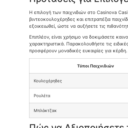
Η επιλογή των παιχνιδιών στο Casinova Cas
βιντεοκουλοχέρηδες και επιτραπέζια παιχνίδι
εξοικειωθεί, ώστε να αυξήσετε τις πιθανότη
Επιπλέον, είναι χρήσιμο να δοκιμάσετε και
χαρακτηριστικά. Παρακολουθήστε τις ειδικέ
προσφέρουν μοναδικές ευκαιρίες για κέρδη.
Τύποι Παιχνιδιών
Κουλοχέρηδες
Ρουλέτα
Μπλάκτζακ
Πώς να Αξιοποιήσετε