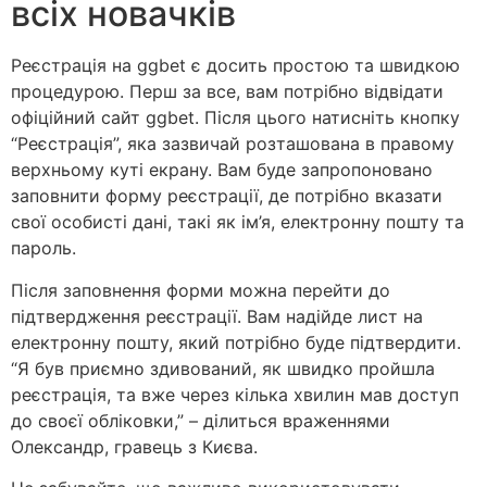
всіх новачків
Реєстрація на ggbet є досить простою та швидкою
процедурою. Перш за все, вам потрібно відвідати
офіційний сайт ggbet. Після цього натисніть кнопку
“Реєстрація”, яка зазвичай розташована в правому
верхньому куті екрану. Вам буде запропоновано
заповнити форму реєстрації, де потрібно вказати
свої особисті дані, такі як ім’я, електронну пошту та
пароль.
Після заповнення форми можна перейти до
підтвердження реєстрації. Вам надійде лист на
електронну пошту, який потрібно буде підтвердити.
“Я був приємно здивований, як швидко пройшла
реєстрація, та вже через кілька хвилин мав доступ
до своєї обліковки,” – ділиться враженнями
Олександр, гравець з Києва.