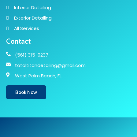
Interior Detailing
Exterior Detailing
All Services
Contact
(561) 315-0237
totaltitandetailing@gmail.com
West Palm Beach, FL
Book Now