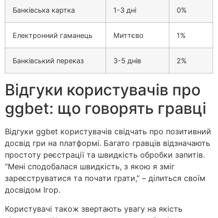
Банківська картка
1-3 дні
0%
Електронний гаманець
Миттєво
1%
Банківський переказ
3-5 днів
2%
Відгуки користувачів про
ggbet: що говорять гравці
Відгуки ggbet користувачів свідчать про позитивний
досвід гри на платформі. Багато гравців відзначають
простоту реєстрації та швидкість обробки запитів.
“Мені сподобалася швидкість, з якою я зміг
зареєструватися та почати грати,” – ділиться своїм
досвідом Ігор.
Користувачі також звертають увагу на якість