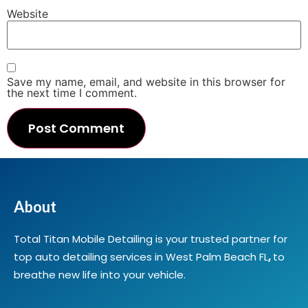
Website
Save my name, email, and website in this browser for
the next time I comment.
About
Total Titan Mobile Detailing is your trusted partner for
top auto detailing services in West Palm Beach FL
,
to
breathe new life into your vehicle.