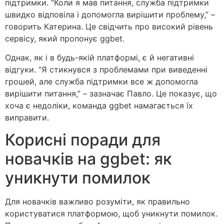
підтримки. “Коли я мав питання, служба підтримки
швидко відповіла і допомогла вирішити проблему,” –
говорить Катерина. Це свідчить про високий рівень
сервісу, який пропонує ggbet.
Однак, як і в будь-якій платформі, є й негативні
відгуки. “Я стикнувся з проблемами при виведенні
грошей, але служба підтримки все ж допомогла
вирішити питання,” – зазначає Павло. Це показує, що
хоча є недоліки, команда ggbet намагається їх
виправити.
Корисні поради для
новачків на ggbet: як
уникнути помилок
Для новачків важливо розуміти, як правильно
користуватися платформою, щоб уникнути помилок.