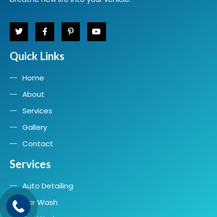
Quick Links
Home
About
Services
Gallery
Contact
Services
Auto Detailing
Car Wash