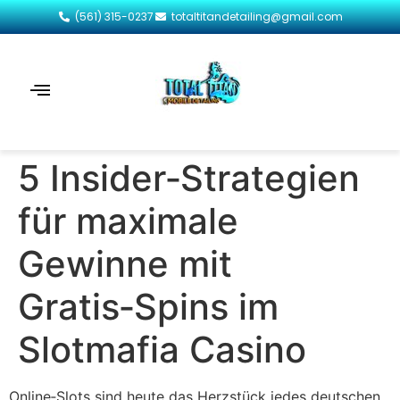
(561) 315-0237
totaltitandetailing@gmail.com
5 Insider‑Strategien
für maximale
Gewinne mit
Gratis‑Spins im
Slotmafia Casino
Online‑Slots sind heute das Herzstück jedes deutschen