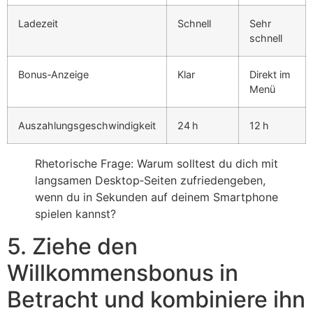
Ladezeit
Schnell
Sehr
schnell
Bonus‑Anzeige
Klar
Direkt im
Menü
Auszahlungsgeschwindigkeit
24 h
12 h
Rhetorische Frage: Warum solltest du dich mit
langsamen Desktop‑Seiten zufriedengeben,
wenn du in Sekunden auf deinem Smartphone
spielen kannst?
5. Ziehe den
Willkommensbonus in
Betracht und kombiniere ihn