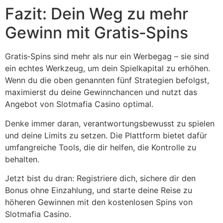
Fazit: Dein Weg zu mehr
Gewinn mit Gratis‑Spins
Gratis‑Spins sind mehr als nur ein Werbegag – sie sind
ein echtes Werkzeug, um dein Spielkapital zu erhöhen.
Wenn du die oben genannten fünf Strategien befolgst,
maximierst du deine Gewinnchancen und nutzt das
Angebot von Slotmafia Casino optimal.
Denke immer daran, verantwortungsbewusst zu spielen
und deine Limits zu setzen. Die Plattform bietet dafür
umfangreiche Tools, die dir helfen, die Kontrolle zu
behalten.
Jetzt bist du dran: Registriere dich, sichere dir den
Bonus ohne Einzahlung, und starte deine Reise zu
höheren Gewinnen mit den kostenlosen Spins von
Slotmafia Casino.