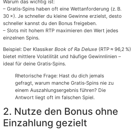
Warum das wichtig ist:
– Gratis‑Spins haben oft eine Wettanforderung (z. B.
30 ×). Je schneller du kleine Gewinne erzielst, desto
schneller kannst du den Bonus freigeben.
– Slots mit hohem RTP maximieren den Wert jedes
einzelnen Spins.
Beispiel: Der Klassiker
Book of Ra Deluxe
(RTP ≈ 96,2 %)
bietet mittlere Volatilität und häufige Gewinnlinien –
ideal für deine Gratis‑Spins.
Rhetorische Frage: Hast du dich jemals
gefragt, warum manche Gratis‑Spins nie zu
einem Auszahlungsergebnis führen? Die
Antwort liegt oft im falschen Spiel.
2. Nutze den Bonus ohne
Einzahlung gezielt