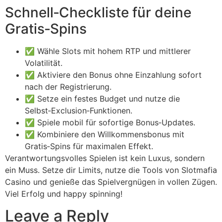
Schnell‑Checkliste für deine
Gratis‑Spins
✅ Wähle Slots mit hohem RTP und mittlerer
Volatilität.
✅ Aktiviere den Bonus ohne Einzahlung sofort
nach der Registrierung.
✅ Setze ein festes Budget und nutze die
Selbst‑Exclusion‑Funktionen.
✅ Spiele mobil für sofortige Bonus‑Updates.
✅ Kombiniere den Willkommensbonus mit
Gratis‑Spins für maximalen Effekt.
Verantwortungsvolles Spielen ist kein Luxus, sondern
ein Muss. Setze dir Limits, nutze die Tools von Slotmafia
Casino und genieße das Spielvergnügen in vollen Zügen.
Viel Erfolg und happy spinning!
Leave a Reply