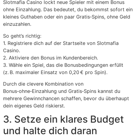
Slotmafia Casino lockt neue Spieler mit einem Bonus
ohne Einzahlung. Das bedeutet, du bekommst sofort ein
kleines Guthaben oder ein paar Gratis‑Spins, ohne Geld
einzuzahlen.
So geht’s richtig:
1. Registriere dich auf der Startseite von Slotmafia
Casino.
2. Aktiviere den Bonus im Kundenbereich.
3. Wähle ein Spiel, das die Bonusbedingungen erfüllt
(z. B. maximaler Einsatz von 0,20 € pro Spin).
Durch die clevere Kombination von
Bonus‑ohne‑Einzahlung und Gratis‑Spins kannst du
mehrere Gewinnchancen schaffen, bevor du überhaupt
dein eigenes Geld riskierst.
3. Setze ein klares Budget
und halte dich daran