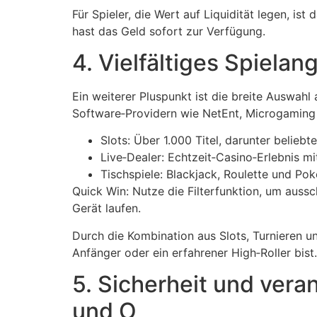
Für Spieler, die Wert auf Liquidität legen, is
hast das Geld sofort zur Verfügung.
4. Vielfältiges Spielan
Ein weiterer Pluspunkt ist die breite Auswahl 
Software‑Providern wie NetEnt, Microgamin
Slots: Über 1.000 Titel, darunter beliebt
Live‑Dealer: Echtzeit‑Casino‑Erlebnis m
Tischspiele: Blackjack, Roulette und Pok
Quick Win: Nutze die Filterfunktion, um aussc
Gerät laufen.
Durch die Kombination aus Slots, Turnieren u
Anfänger oder ein erfahrener High‑Roller bist.
5. Sicherheit und vera
und O