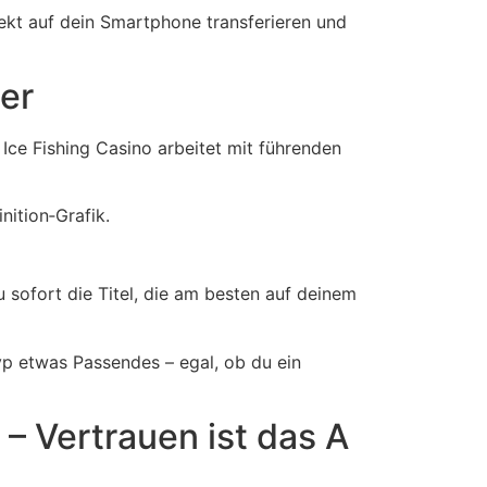
irekt auf dein Smartphone transferieren und
ler
 Ice Fishing Casino arbeitet mit führenden
nition‑Grafik.
u sofort die Titel, die am besten auf deinem
yp etwas Passendes – egal, ob du ein
– Vertrauen ist das A