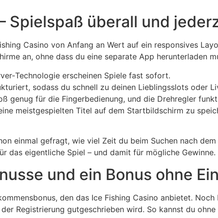
– Spielspaß überall und jederz
Fishing Casino von Anfang an Wert auf ein responsives Layo
chirme an, ohne dass du eine separate App herunterladen m
er‑Technologie erscheinen Spiele fast sofort.
ukturiert, sodass du schnell zu deinen Lieblingsslots oder L
ß genug für die Fingerbedienung, und die Drehregler funkti
eine meistgespielten Titel auf dem Startbildschirm zu speic
on einmal gefragt, wie viel Zeit du beim Suchen nach dem ri
für das eigentliche Spiel – und damit für mögliche Gewinne.
onusse und ein Bonus ohne Ei
llkommensbonus, den das Ice Fishing Casino anbietet. Noch 
 der Registrierung gutgeschrieben wird. So kannst du ohne