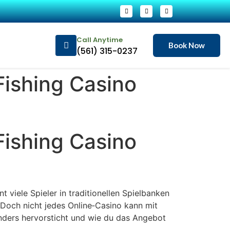
Call Anytime
Book Now
(561) 315-0237
ishing Casino
ishing Casino
 viele Spieler in traditionellen Spielbanken
Doch nicht jedes Online‑Casino kann mit
onders hervorsticht und wie du das Angebot