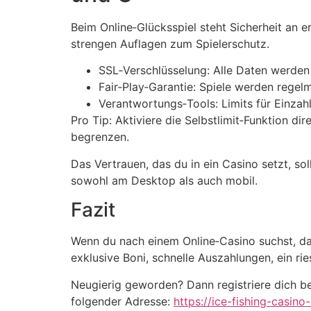
Beim Online‑Glücksspiel steht Sicherheit an er
strengen Auflagen zum Spielerschutz.
SSL‑Verschlüsselung: Alle Daten werden 
Fair‑Play‑Garantie: Spiele werden rege
Verantwortungs‑Tools: Limits für Einzah
Pro Tip: Aktiviere die Selbstlimit‑Funktion 
begrenzen.
Das Vertrauen, das du in ein Casino setzt, sol
sowohl am Desktop als auch mobil.
Fazit
Wenn du nach einem Online‑Casino suchst, das 
exklusive Boni, schnelle Auszahlungen, ein ri
Neugierig geworden? Dann registriere dich be
folgender Adresse:
https://ice-fishing-casino