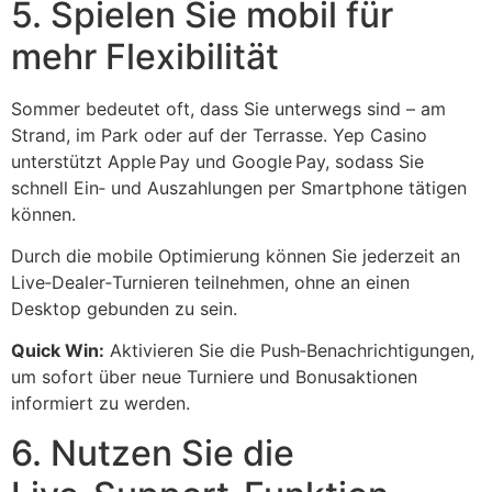
5. Spielen Sie mobil für
mehr Flexibilität
Sommer bedeutet oft, dass Sie unterwegs sind – am
Strand, im Park oder auf der Terrasse. Yep Casino
unterstützt Apple Pay und Google Pay, sodass Sie
schnell Ein‑ und Auszahlungen per Smartphone tätigen
können.
Durch die mobile Optimierung können Sie jederzeit an
Live‑Dealer‑Turnieren teilnehmen, ohne an einen
Desktop gebunden zu sein.
Quick Win:
Aktivieren Sie die Push‑Benachrichtigungen,
um sofort über neue Turniere und Bonusaktionen
informiert zu werden.
6. Nutzen Sie die