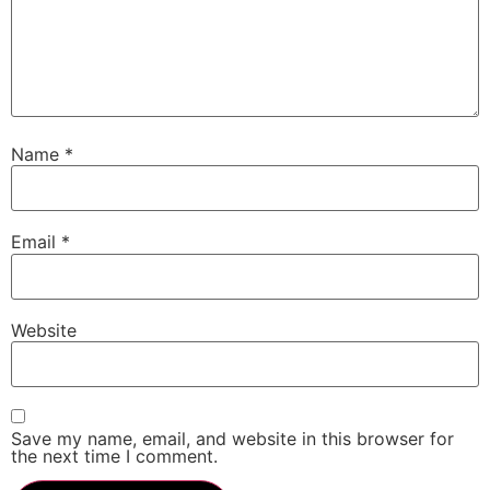
Name
*
Email
*
Website
Save my name, email, and website in this browser for
the next time I comment.