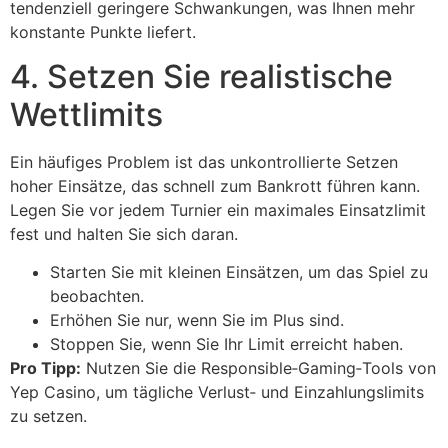
tendenziell geringere Schwankungen, was Ihnen mehr
konstante Punkte liefert.
4. Setzen Sie realistische
Wettlimits
Ein häufiges Problem ist das unkontrollierte Setzen
hoher Einsätze, das schnell zum Bankrott führen kann.
Legen Sie vor jedem Turnier ein maximales Einsatzlimit
fest und halten Sie sich daran.
Starten Sie mit kleinen Einsätzen, um das Spiel zu
beobachten.
Erhöhen Sie nur, wenn Sie im Plus sind.
Stoppen Sie, wenn Sie Ihr Limit erreicht haben.
Pro Tipp:
Nutzen Sie die Responsible‑Gaming‑Tools von
Yep Casino, um tägliche Verlust‑ und Einzahlungslimits
zu setzen.