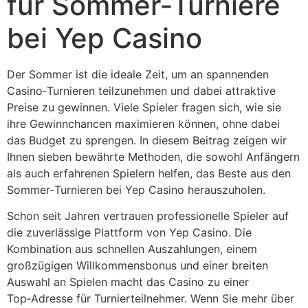
für Sommer‑Turniere
bei Yep Casino
Der Sommer ist die ideale Zeit, um an spannenden
Casino‑Turnieren teilzunehmen und dabei attraktive
Preise zu gewinnen. Viele Spieler fragen sich, wie sie
ihre Gewinnchancen maximieren können, ohne dabei
das Budget zu sprengen. In diesem Beitrag zeigen wir
Ihnen sieben bewährte Methoden, die sowohl Anfängern
als auch erfahrenen Spielern helfen, das Beste aus den
Sommer‑Turnieren bei Yep Casino herauszuholen.
Schon seit Jahren vertrauen professionelle Spieler auf
die zuverlässige Plattform von Yep Casino. Die
Kombination aus schnellen Auszahlungen, einem
großzügigen Willkommensbonus und einer breiten
Auswahl an Spielen macht das Casino zu einer
Top‑Adresse für Turnierteilnehmer. Wenn Sie mehr über