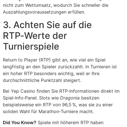
nicht zum Wettumsatz, wodurch Sie schneller die
Auszahlungsvoraussetzungen erfüllen.
3. Achten Sie auf die
RTP‑Werte der
Turnierspiele
Return to Player (RTP) gibt an, wie viel ein Spiel
langfristig an den Spieler zurückzahlt. In Turnieren ist
ein hoher RTP besonders wichtig, weil er Ihre
durchschnittliche Punktzahl steigert.
Bei Yep Casino finden Sie RTP‑Informationen direkt im
Spiel‑Info‑Panel. Slots wie
Dragonia
besitzen
beispielsweise ein RTP von 96,5 %, was sie zu einer
soliden Wahl für Marathon‑Turniere macht.
Did You Know?
Spiele mit höherem RTP haben