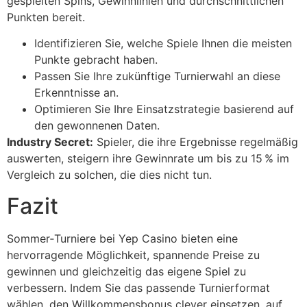
gespielten Spins, Gewinnlinien und durchschnittlichen
Punkten bereit.
Identifizieren Sie, welche Spiele Ihnen die meisten
Punkte gebracht haben.
Passen Sie Ihre zukünftige Turnierwahl an diese
Erkenntnisse an.
Optimieren Sie Ihre Einsatzstrategie basierend auf
den gewonnenen Daten.
Industry Secret:
Spieler, die ihre Ergebnisse regelmäßig
auswerten, steigern ihre Gewinnrate um bis zu 15 % im
Vergleich zu solchen, die dies nicht tun.
Fazit
Sommer‑Turniere bei Yep Casino bieten eine
hervorragende Möglichkeit, spannende Preise zu
gewinnen und gleichzeitig das eigene Spiel zu
verbessern. Indem Sie das passende Turnierformat
wählen, den Willkommensbonus clever einsetzen, auf