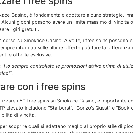
zare i free spins
kace Casino, è fondamentale adottare alcune strategie. Innan
 Alcuni giochi possono avere un limite massimo di vincita o r
e i giri gratuiti.
i in corso su Smokace Casino. A volte, i free spins possono
 sempre informati sulle ultime offerte può fare la differenza 
nti e offerte esclusive.
:
“Ho sempre controllato le promozioni attive prima di utiliz
tico!”
.
vare con i free spins
utilizzare i 50 free spins su Smokace Casino, è importante co
 RTP elevato includono “Starburst”, “Gonzo’s Quest” e “Book
ilità di vincita.
hi per scoprire quali si adattano meglio al proprio stile di 