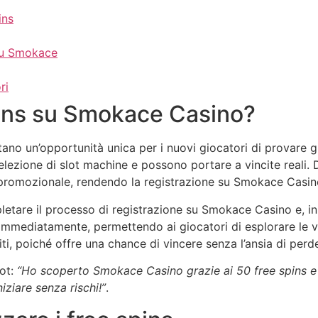
ins
 su Smokace
ri
pins su Smokace Casino?
no un’opportunità unica per i nuovi giocatori di provare gi
selezione di slot machine e possono portare a vincite reali. 
romozionale, rendendo la registrazione su Smokace Casino 
letare il processo di registrazione su Smokace Casino e, in 
ti immediatamente, permettendo ai giocatori di esplorare le v
, poiché offre una chance di vincere senza l’ansia di perdere
ot:
“Ho scoperto Smokace Casino grazie ai 50 free spins e 
iziare senza rischi!”
.