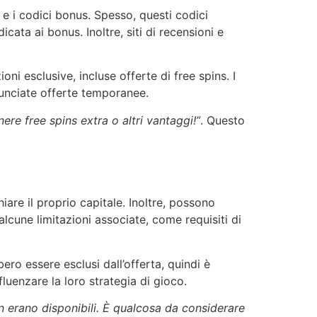
 i codici bonus. Spesso, questi codici
ata ai bonus. Inoltre, siti di recensioni e
i esclusive, incluse offerte di free spins. I
unciate offerte temporanee.
ere free spins extra o altri vantaggi!”
. Questo
are il proprio capitale. Inoltre, possono
lcune limitazioni associate, come requisiti di
ero essere esclusi dall’offerta, quindi è
luenzare la loro strategia di gioco.
n erano disponibili. È qualcosa da considerare