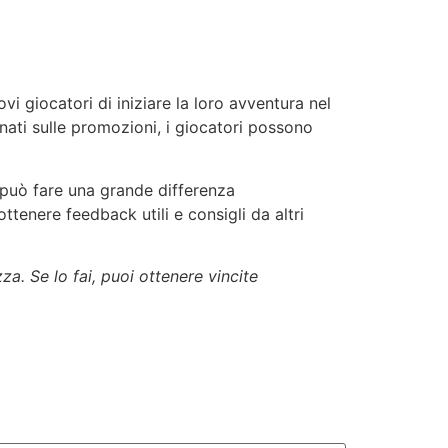
 giocatori di iniziare la loro avventura nel
nati sulle promozioni, i giocatori possono
 può fare una grande differenza
tenere feedback utili e consigli da altri
a. Se lo fai, puoi ottenere vincite