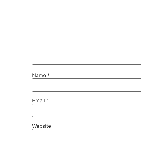
Name
*
Email
*
Website