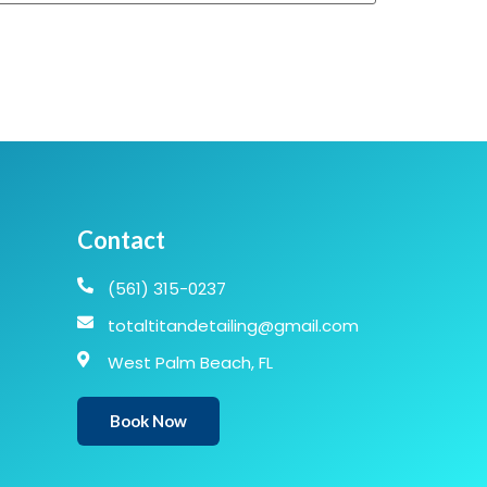
Contact
(561) 315-0237
totaltitandetailing@gmail.com
West Palm Beach, FL
Book Now