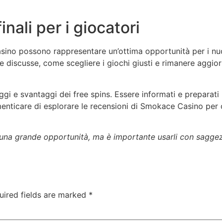
inali per i giocatori
sino possono rappresentare un’ottima opportunità per i nuovi
 discusse, come scegliere i giochi giusti e rimanere aggior
i e svantaggi dei free spins. Essere informati e preparati
nticare di esplorare le recensioni di Smokace Casino per ot
 una grande opportunità, ma è importante usarli con saggezz
uired fields are marked
*