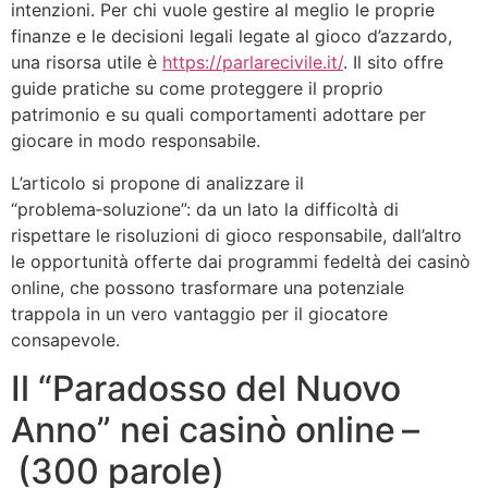
intenzioni. Per chi vuole gestire al meglio le proprie
finanze e le decisioni legali legate al gioco d’azzardo,
una risorsa utile è
https://parlarecivile.it/
. Il sito offre
guide pratiche su come proteggere il proprio
patrimonio e su quali comportamenti adottare per
giocare in modo responsabile.
L’articolo si propone di analizzare il
“problema‑soluzione”: da un lato la difficoltà di
rispettare le risoluzioni di gioco responsabile, dall’altro
le opportunità offerte dai programmi fedeltà dei casinò
online, che possono trasformare una potenziale
trappola in un vero vantaggio per il giocatore
consapevole.
Il “Paradosso del Nuovo
Anno” nei casinò online –
(300 parole)