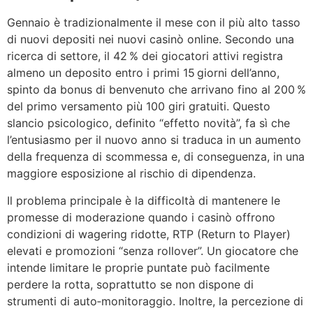
Gennaio è tradizionalmente il mese con il più alto tasso
di nuovi depositi nei nuovi casinò online. Secondo una
ricerca di settore, il 42 % dei giocatori attivi registra
almeno un deposito entro i primi 15 giorni dell’anno,
spinto da bonus di benvenuto che arrivano fino al 200 %
del primo versamento più 100 giri gratuiti. Questo
slancio psicologico, definito “effetto novità”, fa sì che
l’entusiasmo per il nuovo anno si traduca in un aumento
della frequenza di scommessa e, di conseguenza, in una
maggiore esposizione al rischio di dipendenza.
Il problema principale è la difficoltà di mantenere le
promesse di moderazione quando i casinò offrono
condizioni di wagering ridotte, RTP (Return to Player)
elevati e promozioni “senza rollover”. Un giocatore che
intende limitare le proprie puntate può facilmente
perdere la rotta, soprattutto se non dispone di
strumenti di auto‑monitoraggio. Inoltre, la percezione di