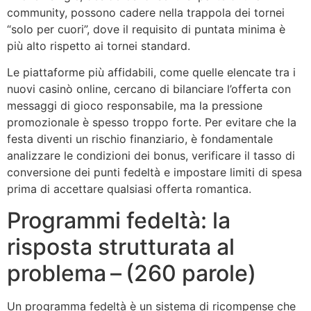
community, possono cadere nella trappola dei tornei
“solo per cuori”, dove il requisito di puntata minima è
più alto rispetto ai tornei standard.
Le piattaforme più affidabili, come quelle elencate tra i
nuovi casinò online, cercano di bilanciare l’offerta con
messaggi di gioco responsabile, ma la pressione
promozionale è spesso troppo forte. Per evitare che la
festa diventi un rischio finanziario, è fondamentale
analizzare le condizioni dei bonus, verificare il tasso di
conversione dei punti fedeltà e impostare limiti di spesa
prima di accettare qualsiasi offerta romantica.
Programmi fedeltà: la
risposta strutturata al
problema – (260 parole)
Un programma fedeltà è un sistema di ricompense che