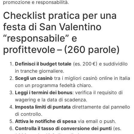
promozione e responsabilità.
Checklist pratica per una
festa di San Valentino
“responsabile” e
profittevole – (260 parole)
Definisci il budget totale
(es. 200 €) e suddividilo
in tranche giornaliere.
Scegli un casinò
tra i migliori casinò online in Italia
con un programma fedeltà chiaro.
Leggi i termini dei bonus
: verifica il requisito di
wagering e la data di scadenza.
Imposta limiti di puntata
direttamente dal pannello
di controllo.
Attiva le notifiche di spesa
via email o push.
Controlla il tasso di conversione dei punti
(es.