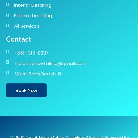
Interior Detailing
Exterior Detailing
All Services
Contact
(561) 315-0237
totaltitandetailing@gmail.com
West Palm Beach, FL
Book Now
2026 © Total Titan Mobile Detailing Website Powered By