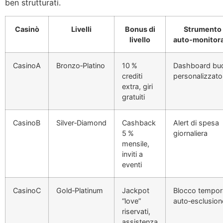
ben strutturati.
Casinò
Livelli
Bonus di
Strumento 
livello
auto‑monitor
CasinoA
Bronzo‑Platino
10 %
Dashboard bu
crediti
personalizzato
extra, giri
gratuiti
CasinoB
Silver‑Diamond
Cashback
Alert di spesa
5 %
giornaliera
mensile,
inviti a
eventi
CasinoC
Gold‑Platinum
Jackpot
Blocco tempo
“love”
auto‑esclusion
riservati,
assistenza