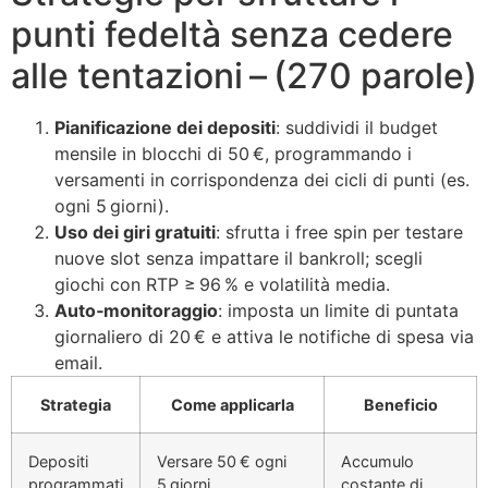
punti fedeltà senza cedere
alle tentazioni – (270 parole)
Pianificazione dei depositi
: suddividi il budget
mensile in blocchi di 50 €, programmando i
versamenti in corrispondenza dei cicli di punti (es.
ogni 5 giorni).
Uso dei giri gratuiti
: sfrutta i free spin per testare
nuove slot senza impattare il bankroll; scegli
giochi con RTP ≥ 96 % e volatilità media.
Auto‑monitoraggio
: imposta un limite di puntata
giornaliero di 20 € e attiva le notifiche di spesa via
email.
Strategia
Come applicarla
Beneficio
Depositi
Versare 50 € ogni
Accumulo
programmati
5 giorni
costante di