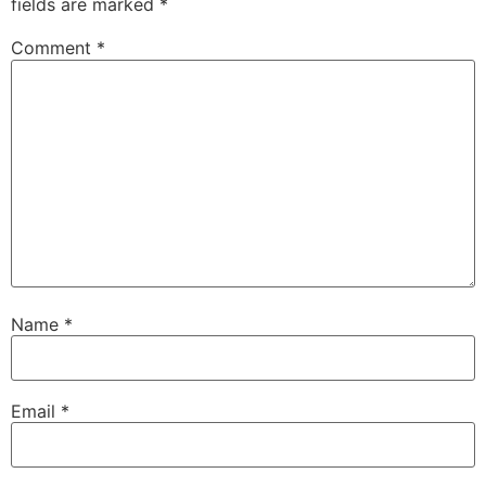
fields are marked
*
Comment
*
Name
*
Email
*