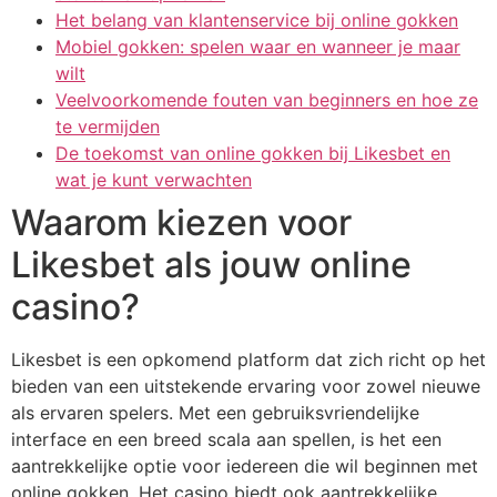
Het belang van klantenservice bij online gokken
Mobiel gokken: spelen waar en wanneer je maar
wilt
Veelvoorkomende fouten van beginners en hoe ze
te vermijden
De toekomst van online gokken bij Likesbet en
wat je kunt verwachten
Waarom kiezen voor
Likesbet als jouw online
casino?
Likesbet is een opkomend platform dat zich richt op het
bieden van een uitstekende ervaring voor zowel nieuwe
als ervaren spelers. Met een gebruiksvriendelijke
interface en een breed scala aan spellen, is het een
aantrekkelijke optie voor iedereen die wil beginnen met
online gokken. Het casino biedt ook aantrekkelijke