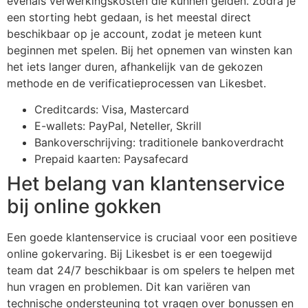
evenals verwerkingskosten die kunnen gelden. Zodra je
een storting hebt gedaan, is het meestal direct
beschikbaar op je account, zodat je meteen kunt
beginnen met spelen. Bij het opnemen van winsten kan
het iets langer duren, afhankelijk van de gekozen
methode en de verificatieprocessen van Likesbet.
Creditcards: Visa, Mastercard
E-wallets: PayPal, Neteller, Skrill
Bankoverschrijving: traditionele bankoverdracht
Prepaid kaarten: Paysafecard
Het belang van klantenservice
bij online gokken
Een goede klantenservice is cruciaal voor een positieve
online gokervaring. Bij Likesbet is er een toegewijd
team dat 24/7 beschikbaar is om spelers te helpen met
hun vragen en problemen. Dit kan variëren van
technische ondersteuning tot vragen over bonussen en