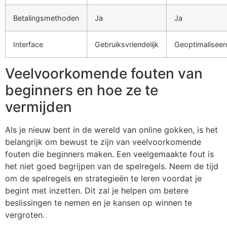
Betalingsmethoden
Ja
Ja
Interface
Gebruiksvriendelijk
Geoptimaliseer
Veelvoorkomende fouten van
beginners en hoe ze te
vermijden
Als je nieuw bent in de wereld van online gokken, is het
belangrijk om bewust te zijn van veelvoorkomende
fouten die beginners maken. Een veelgemaakte fout is
het niet goed begrijpen van de spelregels. Neem de tijd
om de spelregels en strategieën te leren voordat je
begint met inzetten. Dit zal je helpen om betere
beslissingen te nemen en je kansen op winnen te
vergroten.