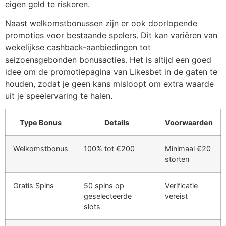
eigen geld te riskeren.
Naast welkomstbonussen zijn er ook doorlopende
promoties voor bestaande spelers. Dit kan variëren van
wekelijkse cashback-aanbiedingen tot
seizoensgebonden bonusacties. Het is altijd een goed
idee om de promotiepagina van Likesbet in de gaten te
houden, zodat je geen kans misloopt om extra waarde
uit je speelervaring te halen.
Type Bonus
Details
Voorwaarden
Welkomstbonus
100% tot €200
Minimaal €20
storten
Gratis Spins
50 spins op
Verificatie
geselecteerde
vereist
slots