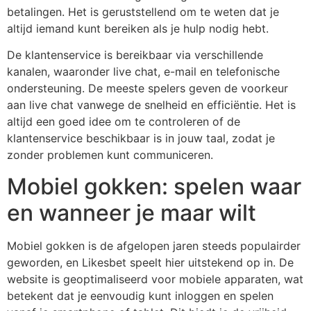
betalingen. Het is geruststellend om te weten dat je
altijd iemand kunt bereiken als je hulp nodig hebt.
De klantenservice is bereikbaar via verschillende
kanalen, waaronder live chat, e-mail en telefonische
ondersteuning. De meeste spelers geven de voorkeur
aan live chat vanwege de snelheid en efficiëntie. Het is
altijd een goed idee om te controleren of de
klantenservice beschikbaar is in jouw taal, zodat je
zonder problemen kunt communiceren.
Mobiel gokken: spelen waar
en wanneer je maar wilt
Mobiel gokken is de afgelopen jaren steeds populairder
geworden, en Likesbet speelt hier uitstekend op in. De
website is geoptimaliseerd voor mobiele apparaten, wat
betekent dat je eenvoudig kunt inloggen en spelen