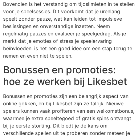
Bovendien is het verstandig om tijdslimieten in te stellen
voor je speelsessies. Dit voorkomt dat je urenlang
speelt zonder pauze, wat kan leiden tot impulsieve
beslissingen en onverstandige inzetten. Neem
regelmatig pauzes en evalueer je speelgedrag. Als je
merkt dat je emoties of stress je speelervaring
beïnvloeden, is het een goed idee om een stap terug te
nemen en even niet te spelen.
Bonussen en promoties:
hoe ze werken bij Likesbet
Bonussen en promoties zijn een belangrijk aspect van
online gokken, en bij Likesbet zijn ze talrijk. Nieuwe
spelers kunnen vaak profiteren van een welkomstbonus,
waarmee je extra speeltegoed of gratis spins ontvangt
bij je eerste storting. Dit biedt je de kans om
verschillende spellen uit te proberen zonder meteen je