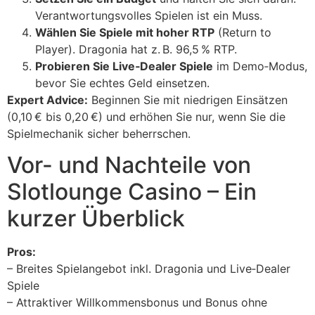
Verantwortungsvolles Spielen ist ein Muss.
Wählen Sie Spiele mit hoher RTP
(Return to
Player). Dragonia hat z. B. 96,5 % RTP.
Probieren Sie Live‑Dealer Spiele
im Demo‑Modus,
bevor Sie echtes Geld einsetzen.
Expert Advice:
Beginnen Sie mit niedrigen Einsätzen
(0,10 € bis 0,20 €) und erhöhen Sie nur, wenn Sie die
Spielmechanik sicher beherrschen.
Vor- und Nachteile von
Slotlounge Casino – Ein
kurzer Überblick
Pros:
– Breites Spielangebot inkl. Dragonia und Live‑Dealer
Spiele
– Attraktiver Willkommensbonus und Bonus ohne