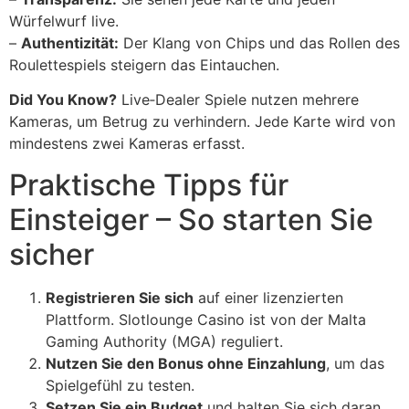
Würfelwurf live.
–
Authentizität:
Der Klang von Chips und das Rollen des
Roulettespiels steigern das Eintauchen.
Did You Know?
Live‑Dealer Spiele nutzen mehrere
Kameras, um Betrug zu verhindern. Jede Karte wird von
mindestens zwei Kameras erfasst.
Praktische Tipps für
Einsteiger – So starten Sie
sicher
Registrieren Sie sich
auf einer lizenzierten
Plattform. Slotlounge Casino ist von der Malta
Gaming Authority (MGA) reguliert.
Nutzen Sie den Bonus ohne Einzahlung
, um das
Spielgefühl zu testen.
Setzen Sie ein Budget
und halten Sie sich daran.