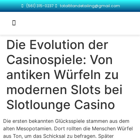
(561) 315-0237
totaltitandetailing@gmail.com
Die Evolution der
Casinospiele: Von
antiken Würfeln zu
modernen Slots bei
Slotlounge Casino
Die ersten bekannten Glücksspiele stammen aus dem
alten Mesopotamien. Dort rollten die Menschen Würfel
aus Ton, um das Schicksal zu befragen. Später