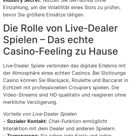
Einzahlung, um die Volatilität eines Slots zu prüfen,
bevor Sie größere Einsätze tätigen.
Die Rolle von Live‑Dealer
Spielen – Das echte
Casino‑Feeling zu Hause
Live‑Dealer Spiele verbinden das digitale Erlebnis mit
der Atmosphäre eines echten Casinos. Bei Slotlounge
Casino können Sie Blackjack, Roulette und Baccarat in
Echtzeit mit professionellen Croupiers spielen. Die
Video-Streams sind HD‑qualitativ und reagieren ohne
merkliche Verzögerung.
Vorteile von Live‑Dealer Spielen
–
Sozialer Kontakt:
Chat-Funktion ermöglicht
Interaktion mit dem Dealer und anderen Spielern.
–
Transparenz:
Sie sehen jede Karte und jeden