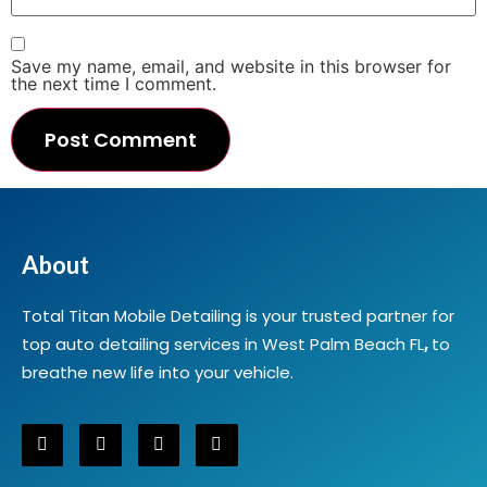
Save my name, email, and website in this browser for
the next time I comment.
About
Total Titan Mobile Detailing is your trusted partner for
top auto detailing services in West Palm Beach FL
,
to
breathe new life into your vehicle.