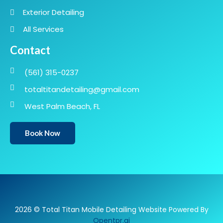
Exterior Detailing
All Services
Contact
(561) 315-0237
totaltitandetailing@gmail.com
West Palm Beach, FL
Book Now
2026 © Total Titan Mobile Detailing Website Powered By
Opentpr.ai