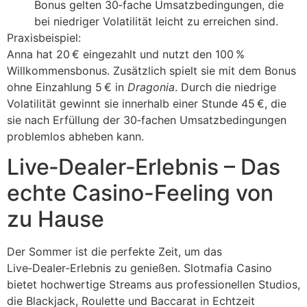
Bonus gelten 30‑fache Umsatzbedingungen, die
bei niedriger Volatilität leicht zu erreichen sind.
Praxisbeispiel:
Anna hat 20 € eingezahlt und nutzt den 100 %
Willkommensbonus. Zusätzlich spielt sie mit dem Bonus
ohne Einzahlung 5 € in
Dragonia
. Durch die niedrige
Volatilität gewinnt sie innerhalb einer Stunde 45 €, die
sie nach Erfüllung der 30‑fachen Umsatzbedingungen
problemlos abheben kann.
Live‑Dealer‑Erlebnis – Das
echte Casino-Feeling von
zu Hause
Der Sommer ist die perfekte Zeit, um das
Live‑Dealer‑Erlebnis zu genießen. Slotmafia Casino
bietet hochwertige Streams aus professionellen Studios,
die Blackjack, Roulette und Baccarat in Echtzeit