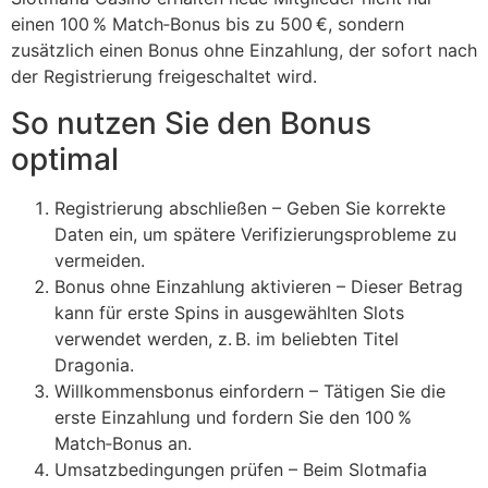
einen 100 % Match‑Bonus bis zu 500 €, sondern
zusätzlich einen Bonus ohne Einzahlung, der sofort nach
der Registrierung freigeschaltet wird.
So nutzen Sie den Bonus
optimal
Registrierung abschließen – Geben Sie korrekte
Daten ein, um spätere Verifizierungsprobleme zu
vermeiden.
Bonus ohne Einzahlung aktivieren – Dieser Betrag
kann für erste Spins in ausgewählten Slots
verwendet werden, z. B. im beliebten Titel
Dragonia.
Willkommensbonus einfordern – Tätigen Sie die
erste Einzahlung und fordern Sie den 100 %
Match‑Bonus an.
Umsatzbedingungen prüfen – Beim Slotmafia