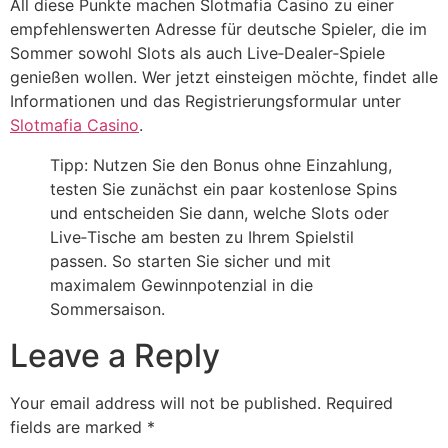
All diese Punkte machen Slotmafia Casino zu einer
empfehlenswerten Adresse für deutsche Spieler, die im
Sommer sowohl Slots als auch Live‑Dealer‑Spiele
genießen wollen. Wer jetzt einsteigen möchte, findet alle
Informationen und das Registrierungsformular unter
Slotmafia Casino
.
Tipp: Nutzen Sie den Bonus ohne Einzahlung,
testen Sie zunächst ein paar kostenlose Spins
und entscheiden Sie dann, welche Slots oder
Live‑Tische am besten zu Ihrem Spielstil
passen. So starten Sie sicher und mit
maximalem Gewinnpotenzial in die
Sommersaison.
Leave a Reply
Your email address will not be published.
Required
fields are marked
*