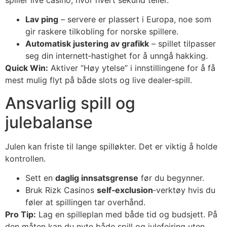
Lav ping
– servere er plassert i Europa, noe som
gir raskere tilkobling for norske spillere.
Automatisk justering av grafikk
– spillet tilpasser
seg din internett‑hastighet for å unngå hakking.
Quick Win:
Aktiver “Høy ytelse” i innstillingene for å få
mest mulig flyt på både slots og live dealer‑spill.
Ansvarlig spill og
julebalanse
Julen kan friste til lange spilløkter. Det er viktig å holde
kontrollen.
Sett en
daglig innsatsgrense
før du begynner.
Bruk Rizk Casinos
self‑exclusion
‑verktøy hvis du
føler at spillingen tar overhånd.
Pro Tip:
Lag en spilleplan med både tid og budsjett. På
den måten kan du nyte både spill og julefeiring uten