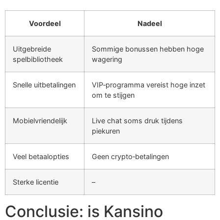
Voordeel
Nadeel
Uitgebreide
Sommige bonussen hebben hoge
spelbibliotheek
wagering
Snelle uitbetalingen
VIP‑programma vereist hoge inzet
om te stijgen
Mobielvriendelijk
Live chat soms druk tijdens
piekuren
Veel betaalopties
Geen crypto‑betalingen
Sterke licentie
–
Conclusie: is Kansino