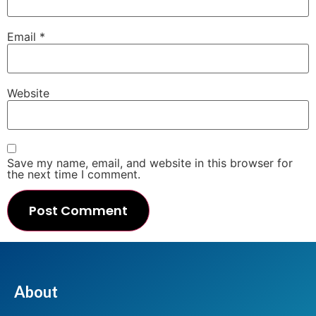
Email
*
Website
Save my name, email, and website in this browser for
the next time I comment.
About