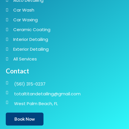
Auto Detailing
Car Wash
Car Waxing
Ceramic Coating
Interior Detailing
Exterior Detailing
All Services
Contact
(561) 315-0237
totaltitandetailing@gmail.com
West Palm Beach, FL
Book Now