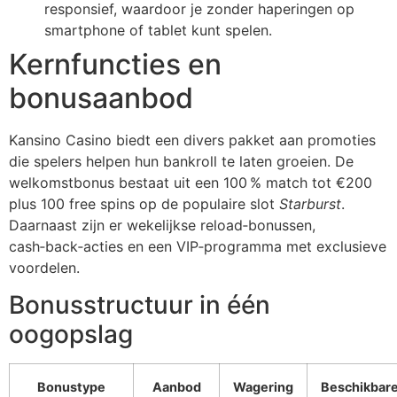
responsief, waardoor je zonder haperingen op
smartphone of tablet kunt spelen.
Kernfuncties en
bonusaanbod
Kansino Casino biedt een divers pakket aan promoties
die spelers helpen hun bankroll te laten groeien. De
welkomstbonus bestaat uit een 100 % match tot €200
plus 100 free spins op de populaire slot
Starburst
.
Daarnaast zijn er wekelijkse reload‑bonussen,
cash‑back‑acties en een VIP‑programma met exclusieve
voordelen.
Bonusstructuur in één
oogopslag
Bonustype
Aanbod
Wagering
Beschikbar