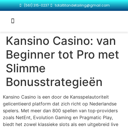
(561) 315-0237
totaltitandetailing@gmail.com
Kansino Casino: van
Beginner tot Pro met
Slimme
Bonusstrategieën
Kansino Casino is een door de Kansspelautoriteit
gelicentieerd platform dat zich richt op Nederlandse
spelers. Met meer dan 800 spellen van top‑providers
zoals NetEnt, Evolution Gaming en Pragmatic Play,
biedt het zowel klassieke slots als een uitgebreid live