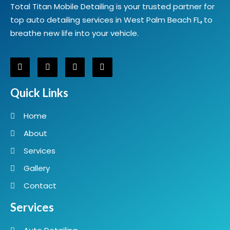
Total Titan Mobile Detailing is your trusted partner for
top auto detailing services in West Palm Beach FL
,
to
breathe new life into your vehicle.
Quick Links
Home
About
Services
Gallery
Contact
Services