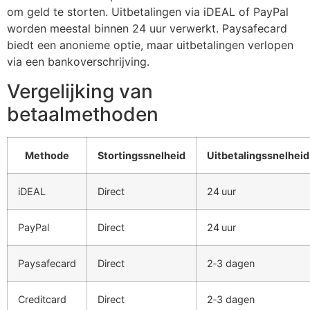
om geld te storten. Uitbetalingen via iDEAL of PayPal
worden meestal binnen 24 uur verwerkt. Paysafecard
biedt een anonieme optie, maar uitbetalingen verlopen
via een bankoverschrijving.
Vergelijking van
betaalmethoden
Methode
Stortingssnelheid
Uitbetalingssnelheid
iDEAL
Direct
24 uur
PayPal
Direct
24 uur
Paysafecard
Direct
2‑3 dagen
Creditcard
Direct
2‑3 dagen