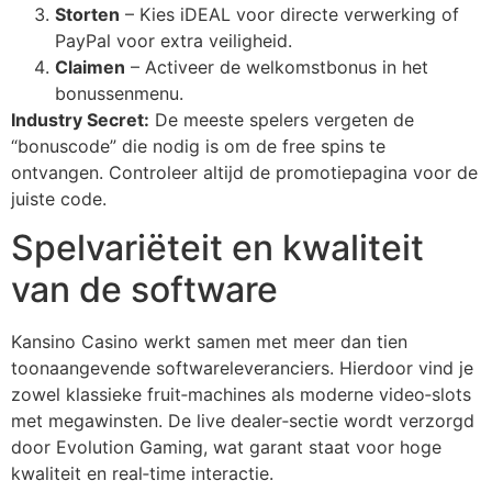
Storten
– Kies iDEAL voor directe verwerking of
PayPal voor extra veiligheid.
Claimen
– Activeer de welkomstbonus in het
bonussenmenu.
Industry Secret:
De meeste spelers vergeten de
“bonuscode” die nodig is om de free spins te
ontvangen. Controleer altijd de promotiepagina voor de
juiste code.
Spelvariëteit en kwaliteit
van de software
Kansino Casino werkt samen met meer dan tien
toonaangevende softwareleveranciers. Hierdoor vind je
zowel klassieke fruit‑machines als moderne video‑slots
met megawinsten. De live dealer‑sectie wordt verzorgd
door Evolution Gaming, wat garant staat voor hoge
kwaliteit en real‑time interactie.