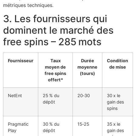
métriques techniques.
3. Les fournisseurs qui
dominent le marché des
free spins – 285 mots
Fournisseur
Taux
Durée
Condition
moyen de
moyenne
de mise
free spins
(tours)
offert*
NetEnt
25 % du
20‑30
30 x le
dépôt
gain des
spins
Pragmatic
30 % du
15‑25
35 x le
Play
dépôt
gain des