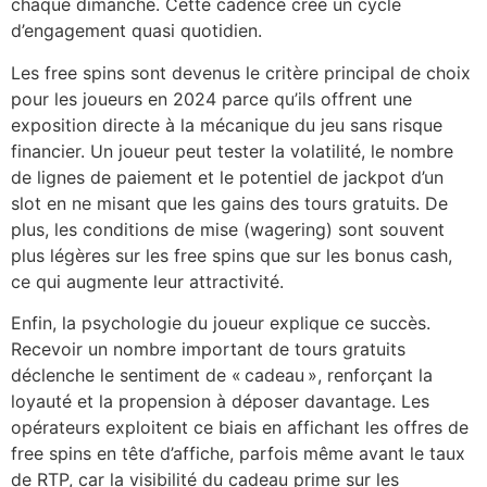
chaque dimanche. Cette cadence crée un cycle
d’engagement quasi quotidien.
Les free spins sont devenus le critère principal de choix
pour les joueurs en 2024 parce qu’ils offrent une
exposition directe à la mécanique du jeu sans risque
financier. Un joueur peut tester la volatilité, le nombre
de lignes de paiement et le potentiel de jackpot d’un
slot en ne misant que les gains des tours gratuits. De
plus, les conditions de mise (wagering) sont souvent
plus légères sur les free spins que sur les bonus cash,
ce qui augmente leur attractivité.
Enfin, la psychologie du joueur explique ce succès.
Recevoir un nombre important de tours gratuits
déclenche le sentiment de « cadeau », renforçant la
loyauté et la propension à déposer davantage. Les
opérateurs exploitent ce biais en affichant les offres de
free spins en tête d’affiche, parfois même avant le taux
de RTP, car la visibilité du cadeau prime sur les