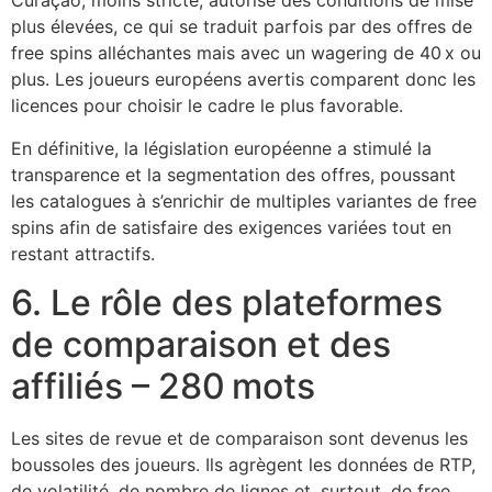
Curaçao, moins stricte, autorise des conditions de mise
plus élevées, ce qui se traduit parfois par des offres de
free spins alléchantes mais avec un wagering de 40 x ou
plus. Les joueurs européens avertis comparent donc les
licences pour choisir le cadre le plus favorable.
En définitive, la législation européenne a stimulé la
transparence et la segmentation des offres, poussant
les catalogues à s’enrichir de multiples variantes de free
spins afin de satisfaire des exigences variées tout en
restant attractifs.
6. Le rôle des plateformes
de comparaison et des
affiliés – 280 mots
Les sites de revue et de comparaison sont devenus les
boussoles des joueurs. Ils agrègent les données de RTP,
de volatilité, de nombre de lignes et, surtout, de free