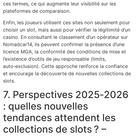
ces termes, ce qui augmente leur visibilité sur les
plateformes de comparaison.
Enfin, les joueurs utilisent ces sites non seulement pour
choisir un slot, mais aussi pour vérifier la légitimité d’un
casino. En consultant le classement d’un opérateur sur
Nomadcar14, ils peuvent confirmer la présence d’une
licence MGA, la conformité des conditions de mise et
l’existence d’outils de jeu responsable (limits,
auto‑exclusion). Cette approche renforce la confiance
et encourage la découverte de nouvelles collections de
slots.
7. Perspectives 2025‑2026
: quelles nouvelles
tendances attendent les
collections de slots ? –