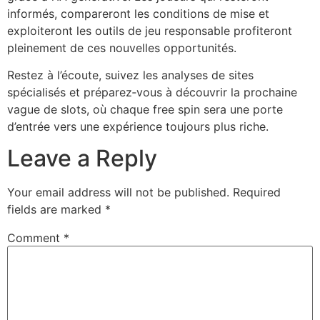
informés, compareront les conditions de mise et
exploiteront les outils de jeu responsable profiteront
pleinement de ces nouvelles opportunités.
Restez à l’écoute, suivez les analyses de sites
spécialisés et préparez‑vous à découvrir la prochaine
vague de slots, où chaque free spin sera une porte
d’entrée vers une expérience toujours plus riche.
Leave a Reply
Your email address will not be published.
Required
fields are marked
*
Comment
*