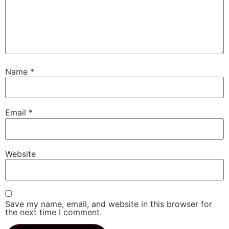
Name
*
Email
*
Website
Save my name, email, and website in this browser for
the next time I comment.