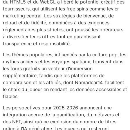
du HTML5 et du WebGL a libéré le potentiel créatif des
fournisseurs, qui utilisent les free spins comme levier
marketing central. Les stratégies de bienvenue, de
reload et de fidélité, combinées à des exigences
réglementaires plus strictes, ont poussé les opérateurs
à diversifier leurs offres tout en garantissant
transparence et responsabilité.
Les thèmes populaires, influencés par la culture pop, les
mythes anciens et les voyages spatiaux, trouvent dans
les tours gratuits un vecteur d’immersion
supplémentaire, tandis que les plateformes de
comparaison et les affiliés, dont Nomadcar14, facilitent
le choix du joueur en rendant les données accessibles et
fiables.
Les perspectives pour 2025‑2026 annoncent une
intégration accrue de la gamification, du métavers et
des NFT, ainsi qu’une explosion du nombre de titres
grâce à l’IA générative. Les joueurs qui resteront