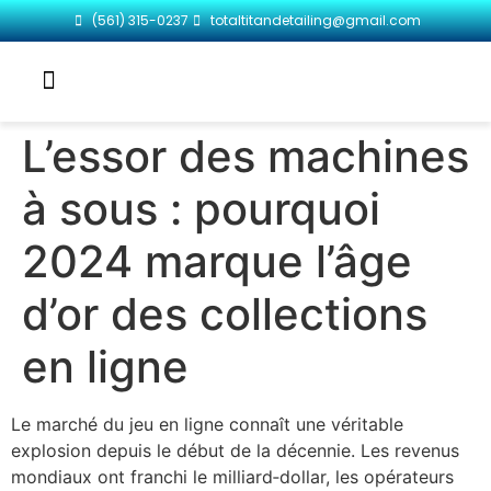
(561) 315-0237
totaltitandetailing@gmail.com
L’essor des machines
à sous : pourquoi
2024 marque l’âge
d’or des collections
en ligne
Le marché du jeu en ligne connaît une véritable
explosion depuis le début de la décennie. Les revenus
mondiaux ont franchi le milliard‑dollar, les opérateurs