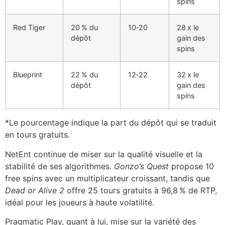
spins
Red Tiger
20 % du
10‑20
28 x le
dépôt
gain des
spins
Blueprint
22 % du
12‑22
32 x le
dépôt
gain des
spins
*Le pourcentage indique la part du dépôt qui se traduit
en tours gratuits.
NetEnt continue de miser sur la qualité visuelle et la
stabilité de ses algorithmes.
Gonzo’s Quest
propose 10
free spins avec un multiplicateur croissant, tandis que
Dead or Alive 2
offre 25 tours gratuits à 96,8 % de RTP,
idéal pour les joueurs à haute volatilité.
Pragmatic Play, quant à lui, mise sur la variété des