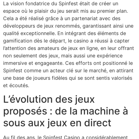
La vision fondatrice du Spinfest était de créer un
espace où le plaisir du jeu serait mis au premier plan.
Cela a été réalisé grâce à un partenariat avec des
développeurs de jeux renommés, garantissant ainsi une
qualité exceptionnelle. En intégrant des éléments de
gamification dès le départ, le casino a réussi à capter
l’attention des amateurs de jeux en ligne, en leur offrant
non seulement des jeux, mais aussi une expérience
immersive et engageante. Ces efforts ont positionné le
Spinfest comme un acteur clé sur le marché, en attirant
une base de joueurs fidèles qui se sont sentis valorisés
et écoutés.
L’évolution des jeux
proposés : de la machine à
sous aux jeux en direct
Au fil des ans, le Spinfest Casino a considérablement