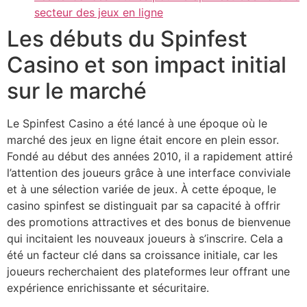
secteur des jeux en ligne
Les débuts du Spinfest
Casino et son impact initial
sur le marché
Le Spinfest Casino a été lancé à une époque où le
marché des jeux en ligne était encore en plein essor.
Fondé au début des années 2010, il a rapidement attiré
l’attention des joueurs grâce à une interface conviviale
et à une sélection variée de jeux. À cette époque, le
casino spinfest se distinguait par sa capacité à offrir
des promotions attractives et des bonus de bienvenue
qui incitaient les nouveaux joueurs à s’inscrire. Cela a
été un facteur clé dans sa croissance initiale, car les
joueurs recherchaient des plateformes leur offrant une
expérience enrichissante et sécuritaire.