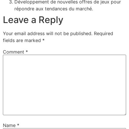
Développement de nouvelles offres de jeux pour
répondre aux tendances du marché.
Leave a Reply
Your email address will not be published.
Required
fields are marked
*
Comment
*
Name
*