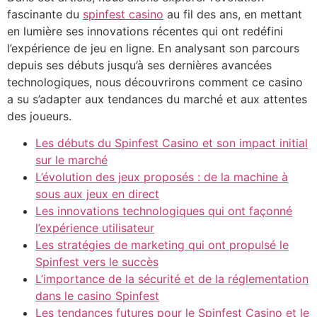
fascinante du
spinfest casino
au fil des ans, en mettant
en lumière ses innovations récentes qui ont redéfini
l’expérience de jeu en ligne. En analysant son parcours
depuis ses débuts jusqu’à ses dernières avancées
technologiques, nous découvrirons comment ce casino
a su s’adapter aux tendances du marché et aux attentes
des joueurs.
Les débuts du Spinfest Casino et son impact initial
sur le marché
L’évolution des jeux proposés : de la machine à
sous aux jeux en direct
Les innovations technologiques qui ont façonné
l’expérience utilisateur
Les stratégies de marketing qui ont propulsé le
Spinfest vers le succès
L’importance de la sécurité et de la réglementation
dans le casino Spinfest
Les tendances futures pour le Spinfest Casino et le