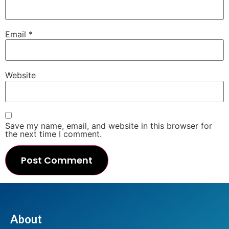
Email
*
Website
Save my name, email, and website in this browser for
the next time I comment.
About