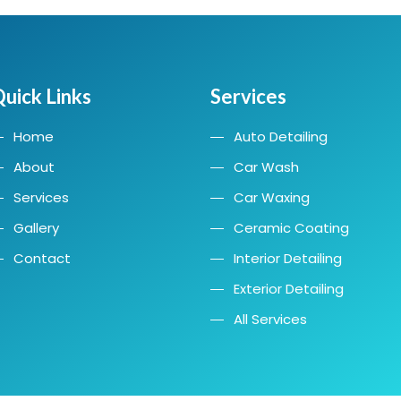
uick Links
Services
Home
Auto Detailing
About
Car Wash
Services
Car Waxing
Gallery
Ceramic Coating
Contact
Interior Detailing
Exterior Detailing
All Services