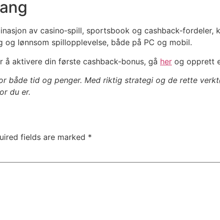
gang
inasjon av casino‑spill, sportsbook og cashback‑fordeler, 
gg og lønnsom spillopplevelse, både på PC og mobil.
or å aktivere din første cashback‑bonus, gå
her
og opprett e
r for både tid og penger. Med riktig strategi og de rette ve
or du er.
uired fields are marked
*