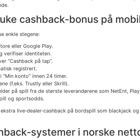
nde.
ruke cashback‑bonus på mobi
se enkle stegene:
ore eller Google Play.
verifiser identiteten.
ver “Cashback på tap”.
atisk registrert.
i “Min konto” innen 24 timer.
 (f.eks. Trustly eller Skrill).
elder på spill fra de største leverandørene som NetEnt, Pla
spill og sportsodds.
kstra live‑dealer‑cashback på bordspill som blackjack og 
back‑systemer i norske nett