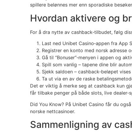
spillere belønnes mer enn sporadiske besøke
Hvordan aktivere og b
For å dra nytte av cashback‑tilbudet, følg dis
Last ned Unibet Casino‑appen fra App St
Registrer en konto med norsk adresse og 
Gå til “Bonuser”‑menyen i appen og akti
Spill som vanlig – tapene dine blir autom
Sjekk saldoen – cashback‑beløpet vises 
Ta ut via en av de raske betalingsmetodene
Det er viktig å merke seg at cashback kun gj
får tilbake penger på både slots, live dealer‑
Did You Know? På Unibet Casino får du også e
norske nettcasinoer.
Sammenligning av cash