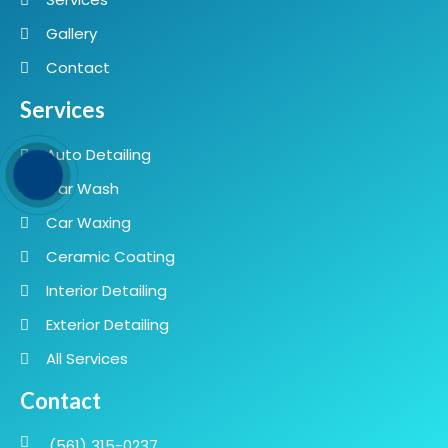
Gallery
Contact
Services
Auto Detailing
Car Wash
Car Waxing
Ceramic Coating
Interior Detailing
Exterior Detailing
All Services
Contact
(561) 315-0237