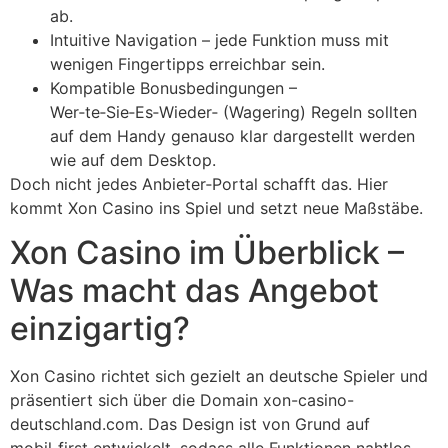
ab.
Intuitive Navigation – jede Funktion muss mit
wenigen Fingertipps erreichbar sein.
Kompatible Bonusbedingungen –
Wer‑te‑Sie‑Es‑Wieder‑ (Wagering) Regeln sollten
auf dem Handy genauso klar dargestellt werden
wie auf dem Desktop.
Doch nicht jedes Anbieter‑Portal schafft das. Hier
kommt Xon Casino ins Spiel und setzt neue Maßstäbe.
Xon Casino im Überblick –
Was macht das Angebot
einzigartig?
Xon Casino richtet sich gezielt an deutsche Spieler und
präsentiert sich über die Domain xon-casino-
deutschland.com. Das Design ist von Grund auf