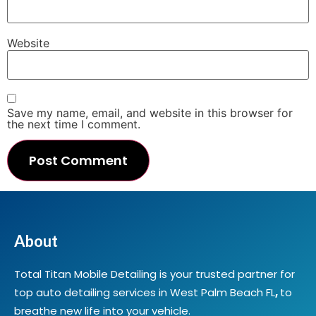
Website
Save my name, email, and website in this browser for
the next time I comment.
About
Total Titan Mobile Detailing is your trusted partner for
top auto detailing services in West Palm Beach FL
,
to
breathe new life into your vehicle.