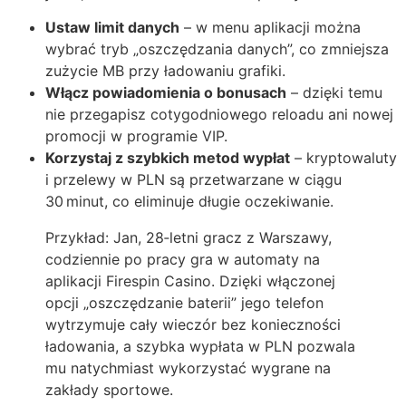
Ustaw limit danych
– w menu aplikacji można
wybrać tryb „oszczędzania danych”, co zmniejsza
zużycie MB przy ładowaniu grafiki.
Włącz powiadomienia o bonusach
– dzięki temu
nie przegapisz cotygodniowego reloadu ani nowej
promocji w programie VIP.
Korzystaj z szybkich metod wypłat
– kryptowaluty
i przelewy w PLN są przetwarzane w ciągu
30 minut, co eliminuje długie oczekiwanie.
Przykład: Jan, 28‑letni gracz z Warszawy,
codziennie po pracy gra w automaty na
aplikacji Firespin Casino. Dzięki włączonej
opcji „oszczędzanie baterii” jego telefon
wytrzymuje cały wieczór bez konieczności
ładowania, a szybka wypłata w PLN pozwala
mu natychmiast wykorzystać wygrane na
zakłady sportowe.