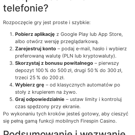
telefonie?
Rozpoczęcie gry jest proste i szybkie:
Pobierz aplikację
z Google Play lub App Store,
albo otwórz wersję przeglądarkową.
Zarejestruj konto
– podaj e‑mail, hasło i wybierz
preferowaną walutę (PLN lub kryptowaluty).
Skorzystaj z bonusu powitalnego
– pierwszy
depozyt 100 % do 500 zł, drugi 50 % do 300 zł,
trzeci 25 % do 200 zł.
Wybierz grę
– od klasycznych automatów po
stoły z krupierem na żywo.
Graj odpowiedzialnie
– ustaw limity i kontroluj
czas spędzony przy ekranie.
Po wykonaniu tych kroków jesteś gotowy, aby cieszyć
się pełną gamą funkcji mobilnych Firespin Casino.
Podsumowanie i wezwanie