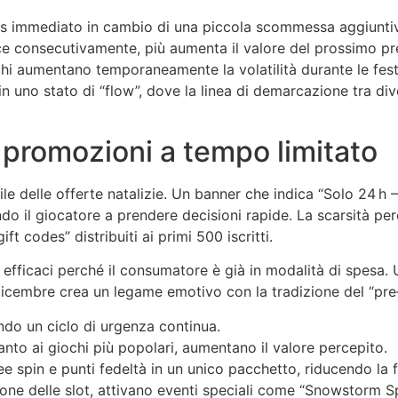
s immediato in cambio di una piccola scommessa aggiunti
nce consecutivamente, più aumenta il valore del prossimo pr
iochi aumentano temporaneamente la volatilità durante le fes
 uno stato di “flow”, dove la linea di demarcazione tra div
le promozioni a tempo limitato
ile delle offerte natalizie. Un banner che indica “Solo 24 h
ndo il giocatore a prendere decisioni rapide. La scarsità pe
t codes” distribuiti ai primi 500 iscritti.
fficaci perché il consumatore è già in modalità di spesa. Un
 dicembre crea un legame emotivo con la tradizione del “pre
ndo un ciclo di urgenza continua.
anto ai giochi più popolari, aumentano il valore percepito.
e spin e punti fedeltà in un unico pacchetto, riducendo la f
ne delle slot, attivano eventi speciali come “Snowstorm Spin