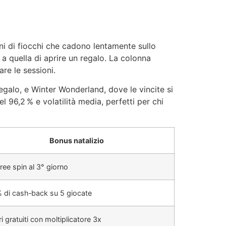
ni di fiocchi che cadono lentamente sullo
a quella di aprire un regalo. La colonna
re le sessioni.
galo, e Winter Wonderland, dove le vincite si
l 96,2 % e volatilità media, perfetti per chi
Bonus natalizio
ree spin al 3° giorno
% di cash‑back su 5 giocate
ri gratuiti con moltiplicatore 3x