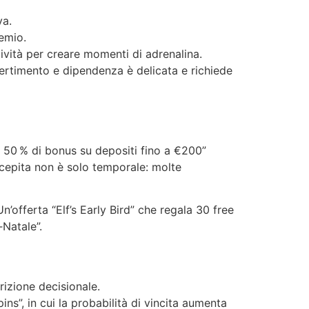
va.
emio.
tività per creare momenti di adrenalina.
ertimento e dipendenza è delicata e richiede
 – 50 % di bonus su depositi fino a €200”
rcepita non è solo temporale: molte
’offerta “Elf’s Early Bird” che regala 30 free
‑Natale”.
rizione decisionale.
s”, in cui la probabilità di vincita aumenta