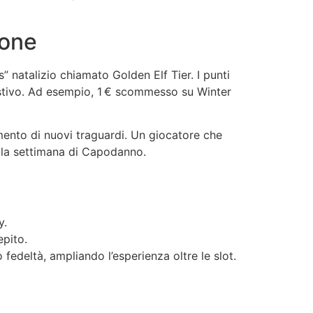
ione
s” natalizio chiamato Golden Elf Tier. I punti
estivo. Ad esempio, 1 € scommesso su Winter
mento di nuovi traguardi. Un giocatore che
 la settimana di Capodanno.
y.
epito.
fedeltà, ampliando l’esperienza oltre le slot.