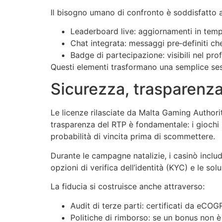
Il bisogno umano di confronto è soddisfatto a
Leaderboard live: aggiornamenti in tempo
Chat integrata: messaggi pre‑definiti ch
Badge di partecipazione: visibili nel pro
Questi elementi trasformano una semplice sess
Sicurezza, trasparenza 
Le licenze rilasciate da Malta Gaming Authori
trasparenza del RTP è fondamentale: i giochi n
probabilità di vincita prima di scommettere.
Durante le campagne natalizie, i casinò incl
opzioni di verifica dell’identità (KYC) e le sol
La fiducia si costruisce anche attraverso:
Audit di terze parti: certificati da eCOG
Politiche di rimborso: se un bonus non è