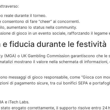
ttraverso:
 reale durante il torneo.
e consentono di fare “cheer” ai concorrenti.
filo, aumentano lo status nella community.
ione di gioco in un evento sociale, rafforzando il legame 
e fiducia durante le festività
ty (MGA) o UK Gambling Commission garantiscono che le slot
atalizi mostrano il valore nella schermata di informazioni,
udono messaggi di gioco responsabile, come “Gioca con mode
uzioni di pagamento sicure, tra cui bonifici SEPA e portafogli 
RA e iTech Labs.
 stato erogato correttamente, il supporto risolve entro 24 h