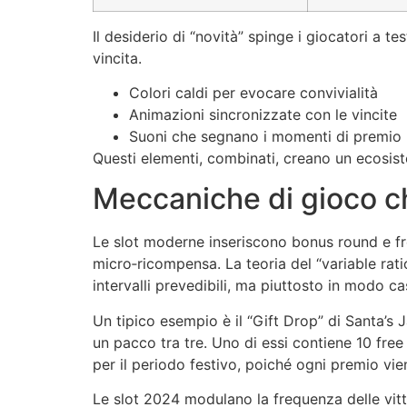
Il desiderio di “novità” spinge i giocatori a t
vincita.
Colori caldi per evocare convivialità
Animazioni sincronizzate con le vincite
Suoni che segnano i momenti di premio
Questi elementi, combinati, creano un ecosistem
Meccaniche di gioco ch
Le slot moderne inseriscono bonus round e fr
micro‑ricompensa. La teoria del “variable rati
intervalli prevedibili, ma piuttosto in modo c
Un tipico esempio è il “Gift Drop” di Santa’s J
un pacco tra tre. Uno di essi contiene 10 free 
per il periodo festivo, poiché ogni premio vi
Le slot 2024 modulano la frequenza delle vitt