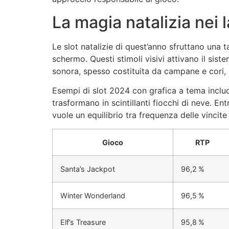
La magia natalizia nei l
Le slot natalizie di quest’anno sfruttano una
schermo. Questi stimoli visivi attivano il sis
sonora, spesso costituita da campane e cori, 
Esempi di slot 2024 con grafica a tema includ
trasformano in scintillanti fiocchi di neve. En
vuole un equilibrio tra frequenza delle vincite
Gioco
RTP
Santa’s Jackpot
96,2 %
Winter Wonderland
96,5 %
Elf’s Treasure
95,8 %