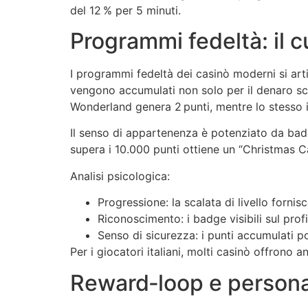
del 12 % per 5 minuti.
Programmi fedeltà: il c
I programmi fedeltà dei casinò moderni si artic
vengono accumulati non solo per il denaro s
Wonderland genera 2 punti, mentre lo stesso i
Il senso di appartenenza è potenziato da badg
supera i 10.000 punti ottiene un “Christmas 
Analisi psicologica:
Progressione: la scalata di livello fornis
Riconoscimento: i badge visibili sul prof
Senso di sicurezza: i punti accumulati po
Per i giocatori italiani, molti casinò offrono
Reward‑loop e persona