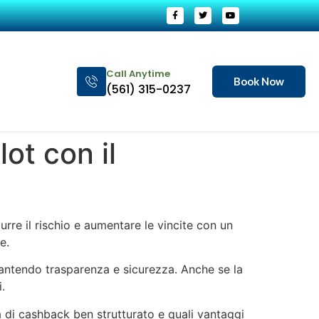
Call Anytime
Book Now
(561) 315-0237
ot con il
rre il rischio e aumentare le vincite con un
e.
antendo trasparenza e sicurezza. Anche se la
.
a di cashback ben strutturato e quali vantaggi