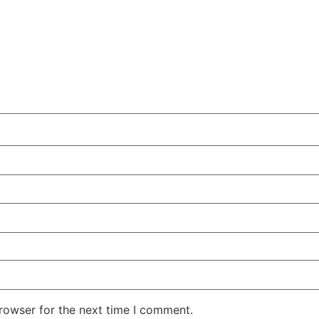
rowser for the next time I comment.