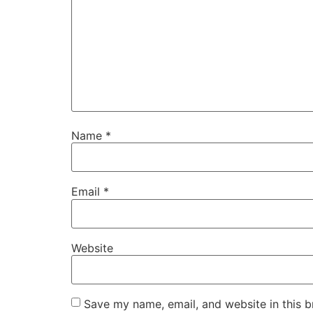
Name
*
Email
*
Website
Save my name, email, and website in this b