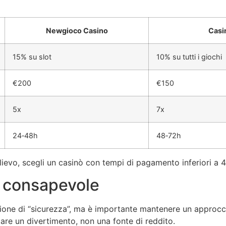
Newgioco Casino
Casi
15% su slot
10% su tutti i giochi
€200
€150
5x
7x
24‑48h
48‑72h
prelievo, scegli un casinò con tempi di pagamento inferiori 
o consapevole
one di “sicurezza”, ma è importante mantenere un approccio
tare un divertimento, non una fonte di reddito.