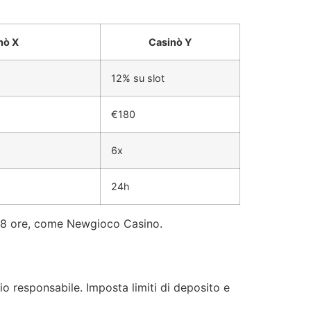
nò X
Casinò Y
12% su slot
€180
6x
24h
a 48 ore, come Newgioco Casino.
 responsabile. Imposta limiti di deposito e