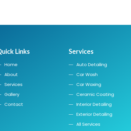
uick Links
Services
Home
Auto Detailing
About
Car Wash
Services
Car Waxing
Gallery
Ceramic Coating
Contact
Interior Detailing
Exterior Detailing
All Services