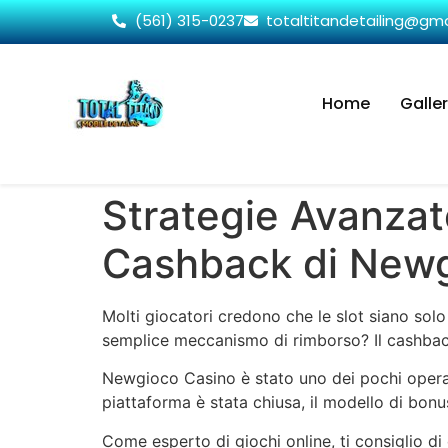
(561) 315-0237
totaltitandetailing@gm
Home
Galle
Strategie Avanzate
Cashback di Newg
Molti giocatori credono che le slot siano sol
semplice meccanismo di rimborso? Il cashba
Newgioco Casino è stato uno dei pochi operat
piattaforma è stata chiusa, il modello di bon
Come esperto di giochi online, ti consiglio d