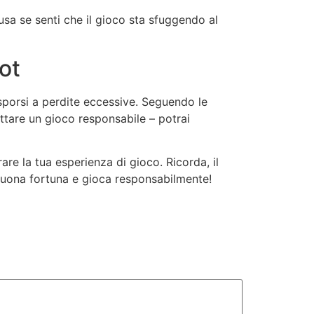
sa se senti che il gioco sta sfuggendo al
ot
sporsi a perdite eccessive. Seguendo le
adottare un gioco responsabile – potrai
re la tua esperienza di gioco. Ricorda, il
. Buona fortuna e gioca responsabilmente!