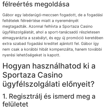
félreértés megoldása
Gábor egy labdarúgó‑meccsen fogadott, de a fogadási
feltételek félreértése miatt a nyereményét
megtagadták. Azonnal felhívta a Sportaza Casino
ügyfélszolgálatát, ahol a sport‑tanácsadó részletesen
elmagyarázta a szabályt, és egy új promóció keretében
extra szabad fogadási kreditet ajánlott fel. Gábor így
nem csak a korábbi hibát kompenzálta, hanem további
nyerési lehetőségeket is kapott.
Hogyan használhatod ki a
Sportaza Casino
ügyfélszolgálati előnyeit?
1. Regisztrálj és ismerd meg a
felületet