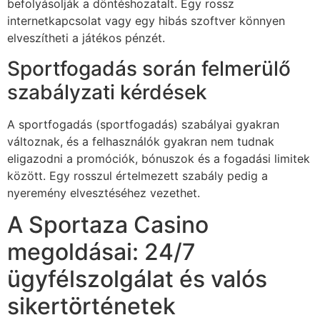
befolyásolják a döntéshozatalt. Egy rossz
internetkapcsolat vagy egy hibás szoftver könnyen
elveszítheti a játékos pénzét.
Sportfogadás során felmerülő
szabályzati kérdések
A sportfogadás (sportfogadás) szabályai gyakran
változnak, és a felhasználók gyakran nem tudnak
eligazodni a promóciók, bónuszok és a fogadási limitek
között. Egy rosszul értelmezett szabály pedig a
nyeremény elvesztéséhez vezethet.
A Sportaza Casino
megoldásai: 24/7
ügyfélszolgálat és valós
sikertörténetek