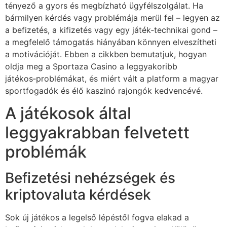
tényező a gyors és megbízható ügyfélszolgálat. Ha
bármilyen kérdés vagy problémája merül fel – legyen az
a befizetés, a kifizetés vagy egy játék‑technikai gond –
a megfelelő támogatás hiányában könnyen elveszítheti
a motivációját. Ebben a cikkben bemutatjuk, hogyan
oldja meg a Sportaza Casino a leggyakoribb
játékos‑problémákat, és miért vált a platform a magyar
sportfogadók és élő kaszinó rajongók kedvencévé.
A játékosok által
leggyakrabban felvetett
problémák
Befizetési nehézségek és
kriptovaluta kérdések
Sok új játékos a legelső lépéstől fogva elakad a