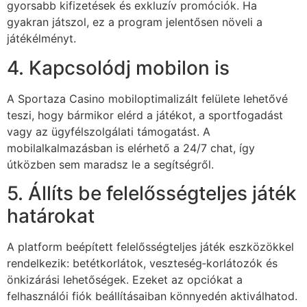
gyorsabb kifizetések és exkluzív promóciók. Ha
gyakran játszol, ez a program jelentősen növeli a
játékélményt.
4. Kapcsolódj mobilon is
A Sportaza Casino mobiloptimalizált felülete lehetővé
teszi, hogy bármikor elérd a játékot, a sportfogadást
vagy az ügyfélszolgálati támogatást. A
mobilalkalmazásban is elérhető a 24/7 chat, így
útközben sem maradsz le a segítségről.
5. Állíts be felelősségteljes játék
határokat
A platform beépített felelősségteljes játék eszközökkel
rendelkezik: betétkorlátok, veszteség‑korlátozók és
önkizárási lehetőségek. Ezeket az opciókat a
felhasználói fiók beállításaiban könnyedén aktiválhatod.